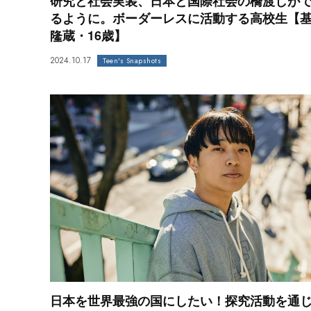
研究と社会実装、日本と国際社会の橋渡しが
るように。ボーダーレスに活動する高校生【
隆蔵・16歳】
2024.10.17
Teen's Snapshots
日本を世界最強の国にしたい！探究活動を通