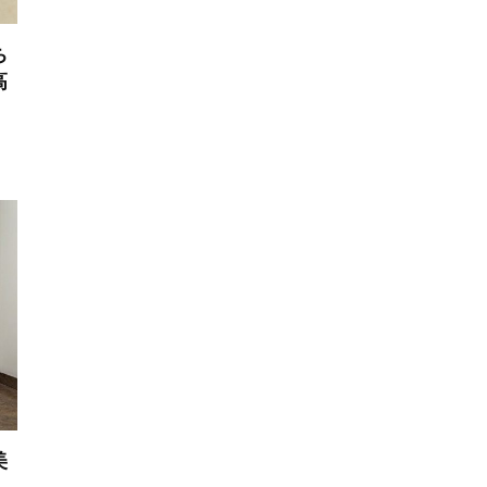
ち
高
美