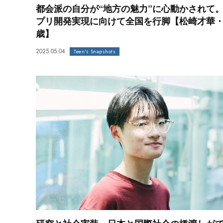
都会派の自分が“地方の魅力”に心動かされて
プリ開発実現に向けて全国を行脚【松崎才華・
歳】
2025.05.04
Teen's Snapshots