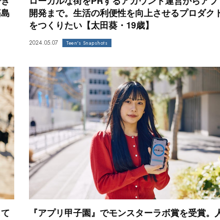
でき
ローカルな街をPRするアカウント運営からアプ
基島
開発まで。生活の利便性を向上させるプロダク
をつくりたい【太田葵・19歳】
2024.05.07
Teen's Snapshots
じて
『アプリ甲子園』でモンスターラボ賞を受賞。