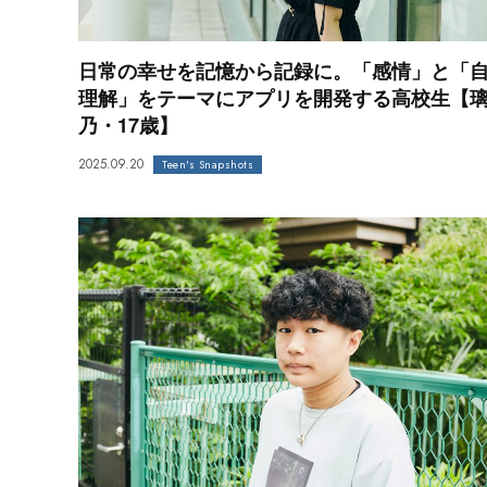
日常の幸せを記憶から記録に。「感情」と「
理解」をテーマにアプリを開発する高校生【
乃・17歳】
2025.09.20
Teen's Snapshots