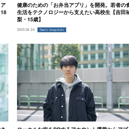
。ア
健康のための「お弁当アプリ」を開発。若者の
18
生活をテクノロジーから支えたい高校生【吉田
梨・15歳】
2025.04.26
Teen's Snapshots