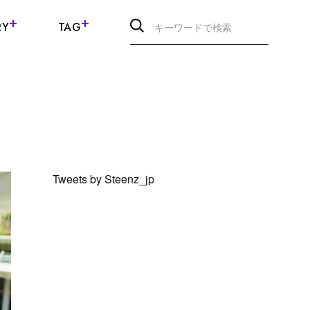
RY
TAG
Tweets by Steenz_jp