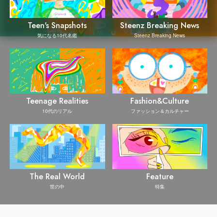
Steenz Breaking News
Teen's Snapshots
Steenz Breaking News
気になる10代名鑑
Teenage Realities
Fashion&Culture
10代のリアル
ファッション＆カルチャー
The Real World
Feature
世の中
特集