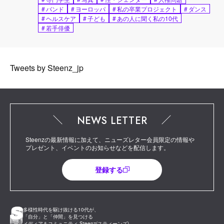
#
バンド
#
ヨーロッパ
#
私の卒業プロジェクト
#
ダンス
#
ヘルスケア
#
子ども
#
あの人に聞く私の10代
#
若手俳優
Tweets by Steenz_jp
NEWS LETTER
Steenzの最新情報に加えて、ニューズレター会員限定の情報や
プレゼント、イベントのお知らせなどを配信します。
登録する
多様性時代を駆け抜ける10代が、
「自分」と「仲間」を見つける
メディア＆コミュニティ Steenz(スティーンズ)