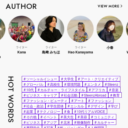
AUTHOR
VIEW MORE
小春
ライター
ライター
ライター
ライ
Kana
島﨑 みちほ
Hao Kanayama
WATANA
HOT WORDS
#
ソーシャルイシュー
#
大学生
#
アート・クリエイティブ
#
グローバル
#
高校生
#
環境問題
#
エンタメ
#
Steenz
#
10代
#
カルチャー・ライフスタイル
#
アフリカ
#
音楽
#
ビジネス・キャリア
#
社会活動
#
SteenzAbroad
#
教育
#
ファッション・ビューティ
#
アート
#
ファッション
#
社会・政治
#
学生団体
#
エシカル
#
デザイン
#
学び
#
起業
#
テクノロジー
#
食
#
10代リアルVOICE
#
その他
#
イベント
#
美大生
#
美容
#
コミュニティ
#
ビジネス
#
アジア
#
北米
#
映像制作
#
カルチャー
#
専門学生
#
写真
#
性・ジェンダー
#
人権問題