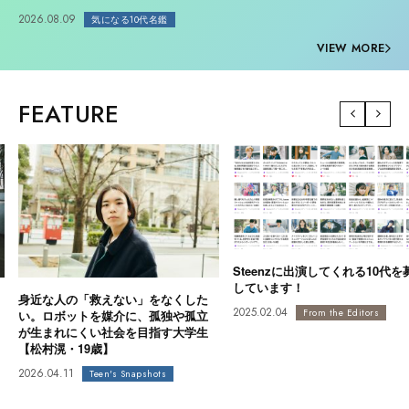
多様性時代を駆け抜ける10代が、「自分」と「仲間」を見つけるメディア＆コミュニティ
2026.08.09
気になる10代名鑑
VIEW MORE
FEATURE
Steenzに出演してくれる10代を
しています！
身近な人の「救えない」をなくした
2025.02.04
From the Editors
い。ロボットを媒介に、孤独や孤立
が生まれにくい社会を目指す大学生
【松村滉・19歳】
2026.04.11
Teen's Snapshots