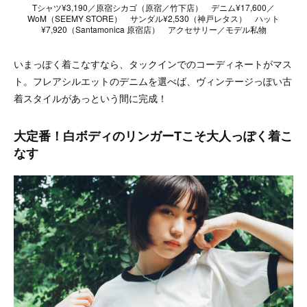
Tシャツ¥3,190／原宿シカゴ（原宿／竹下店） デニム¥17,600／
WoM（SEEMY STORE） サンダル¥2,530（神戸レタス） ハット
¥7,920（Santamonica 原宿店） アクセサリー／モデル私物
いまっぽく着こなすなら、タックインでのコーディネートがマス
ト。フレアシルエットのデニムを選べば、ヴィンテージっぽい古
着スタイルがあっという間に完成！
大定番！白ボディのリンガーTこそ大人っぽく着こ
なす