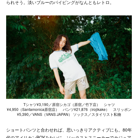
られそう。淡いブルーのパイピングがなんともレトロ。
Tシャツ¥3,190／原宿シカゴ（原宿／竹下店） シャツ
¥4,950（Santamonica原宿店） パンツ¥21,876（irojikake） スリッポン
¥5,390／VANS（VANS JAPAN） ソックス／スタイリスト私物
ショートパンツと合わせれば、思いっきりアクティブにも。80年
代のアメリカンBOYみたいに、ソックスとスニーカーでカジュア