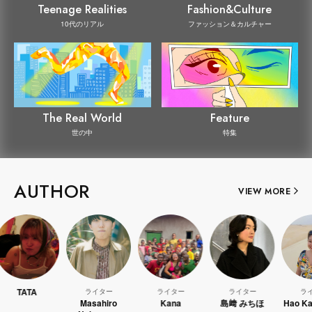
Teenage Realities
Fashion&Culture
10代のリアル
ファッション＆カルチャー
The Real World
Feature
世の中
特集
AUTHOR
VIEW MORE
ライター
ライター
ライター
ライター
Masahiro
Kana
島﨑 みちほ
Hao Kanayama