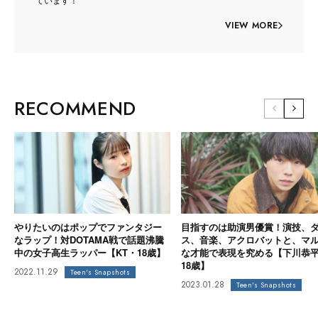
VIEW MORE
RECOMMEND
やりたいのはポップでファンタジー
目指すのは助演男優賞！演技、
なラップ！対DOTAMA戦で話題沸騰
ス、音楽、アクロバットと、マ
中の女子高生ラッパー【KT・18歳】
な才能で表現を究める【下川恭
18歳】
2022.11.29
Teen's Snapshots
2023.01.28
Teen's Snapshots