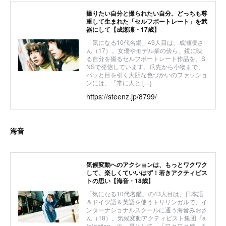
撮りたい自分と撮られたい自分。どっちも尊
重して生まれた「セルフポートレート」を武
器にして【成瀬凜・17歳】
「気になる10代名鑑」49人目は、成瀬凜さ
ん（17）。女優やモデル業の傍ら、鏡に映
る自分を撮るセルフポートレート作品を、S
NSで発信しています。爪先から小物まで、
パッと目を引く大胆な色づかいのファッショ
ンには、「常に人と […]
https://steenz.jp/8799/
海音
気候変動へのアクションは、もっとワクワク
して、楽しくていいはず！若きアクティビス
トの思い【海音・18歳】
「気になる10代名鑑」の43人目は、日本語
＆ドイツ語＆英語を使うトリリンガルで、イ
ンターナショナルスクールに通う海音みおさ
ん（18）。気候変動アクティビスト集団『a
(n)action』の一員として、「ワクワク感」を