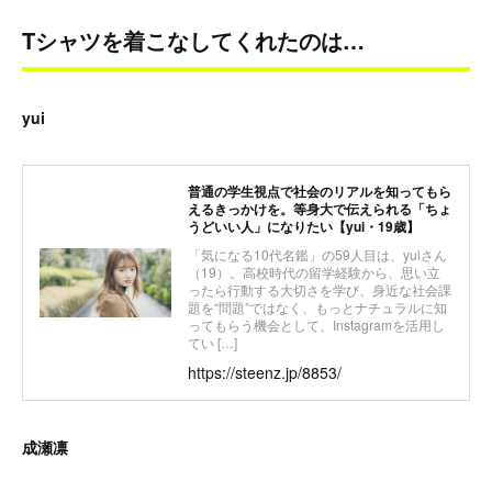
Tシャツを着こなしてくれたのは…
yui
普通の学生視点で社会のリアルを知ってもら
えるきっかけを。等身大で伝えられる「ちょ
うどいい人」になりたい【yui・19歳】
「気になる10代名鑑」の59人目は、yuiさん
（19）。高校時代の留学経験から、思い立
ったら行動する大切さを学び、身近な社会課
題を“問題”ではなく、もっとナチュラルに知
ってもらう機会として、Instagramを活用し
てい […]
https://steenz.jp/8853/
成瀬凛