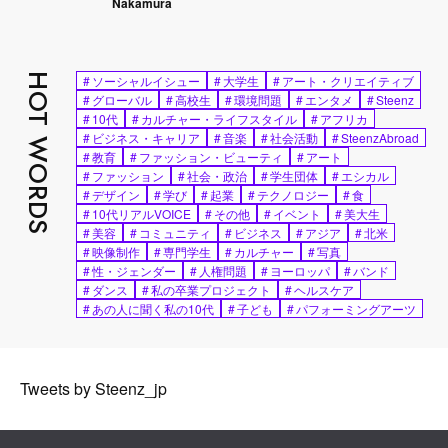
Nakamura
HOT WORDS
#
ソーシャルイシュー
#
大学生
#
アート・クリエイティブ
#
グローバル
#
高校生
#
環境問題
#
エンタメ
#
Steenz
#
10代
#
カルチャー・ライフスタイル
#
アフリカ
#
ビジネス・キャリア
#
音楽
#
社会活動
#
SteenzAbroad
#
教育
#
ファッション・ビューティ
#
アート
#
ファッション
#
社会・政治
#
学生団体
#
エシカル
#
デザイン
#
学び
#
起業
#
テクノロジー
#
食
#
10代リアルVOICE
#
その他
#
イベント
#
美大生
#
美容
#
コミュニティ
#
ビジネス
#
アジア
#
北米
#
映像制作
#
専門学生
#
カルチャー
#
写真
#
性・ジェンダー
#
人権問題
#
ヨーロッパ
#
バンド
#
ダンス
#
私の卒業プロジェクト
#
ヘルスケア
#
あの人に聞く私の10代
#
子ども
#
パフォーミングアーツ
Tweets by Steenz_jp