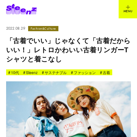
2022.08.29
Fashion&Culture
「古着でいい」じゃなくて「古着だから
いい！」レトロかわいい古着リンガーT
シャツと着こなし
#
10代
#
Steenz
#
サステナブル
#
ファッション
#
古着