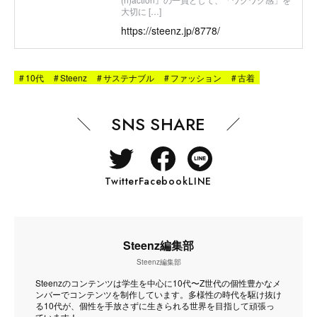
大切に […]
https://steenz.jp/8778/
#
10代
#
Steenz
#
サステナブル
#
ファッション
#
古着
SNS SHARE
Twitter
Facebook
LINE
Steenz編集部
Steenz編集部
Steenzのコンテンツは学生を中心に10代〜Z世代の個性豊かなメ
ンバーでコンテンツを制作しています。多様性の時代を駆け抜け
る10代が、個性を手放さずに生きられる世界を目指して頑張っ
ています！