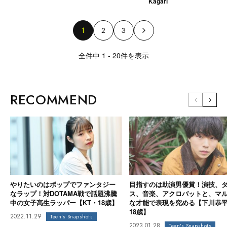
Kagari
1
2
3
全件中 1 - 20件を表示
RECOMMEND
やりたいのはポップでファンタジー
目指すのは助演男優賞！演技、
なラップ！対DOTAMA戦で話題沸騰
ス、音楽、アクロバットと、マ
中の女子高生ラッパー【KT・18歳】
な才能で表現を究める【下川恭
18歳】
2022.11.29
Teen's Snapshots
2023.01.28
Teen's Snapshots