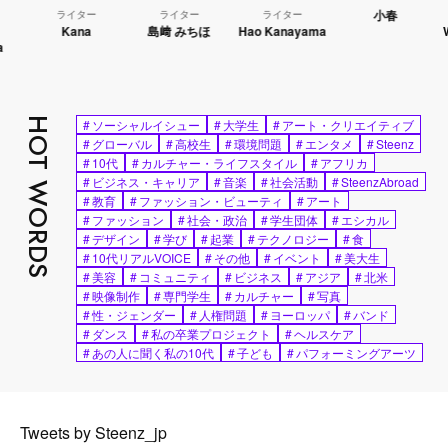
小春
ライター
ライター
ライター
Kana
島﨑 みちほ
Hao Kanayama
WAT
HOT WORDS
#
ソーシャルイシュー
#
大学生
#
アート・クリエイティブ
#
グローバル
#
高校生
#
環境問題
#
エンタメ
#
Steenz
#
10代
#
カルチャー・ライフスタイル
#
アフリカ
#
ビジネス・キャリア
#
音楽
#
社会活動
#
SteenzAbroad
#
教育
#
ファッション・ビューティ
#
アート
#
ファッション
#
社会・政治
#
学生団体
#
エシカル
#
デザイン
#
学び
#
起業
#
テクノロジー
#
食
#
10代リアルVOICE
#
その他
#
イベント
#
美大生
#
美容
#
コミュニティ
#
ビジネス
#
アジア
#
北米
#
映像制作
#
専門学生
#
カルチャー
#
写真
#
性・ジェンダー
#
人権問題
#
ヨーロッパ
#
バンド
#
ダンス
#
私の卒業プロジェクト
#
ヘルスケア
#
あの人に聞く私の10代
#
子ども
#
パフォーミングアーツ
Tweets by Steenz_jp