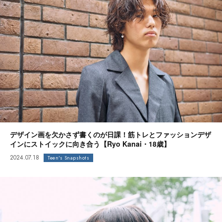
デザイン画を欠かさず書くのが日課！筋トレとファッションデザ
インにストイックに向き合う【Ryo Kanai・18歳】
2024.07.18
Teen's Snapshots