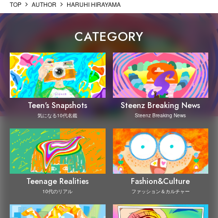
TOP
AUTHOR
HARUHI HIRAYAMA
CATEGORY
Steenz Breaking News
Teen's Snapshots
Steenz Breaking News
気になる10代名鑑
Teenage Realities
Fashion&Culture
10代のリアル
ファッション＆カルチャー