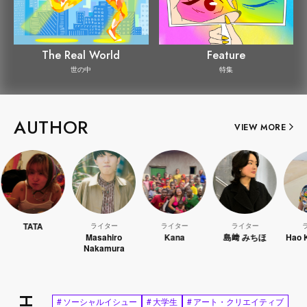
The Real World
Feature
世の中
特集
AUTHOR
VIEW MORE
ライター
ライター
ライター
ライター
Masahiro
Kana
島﨑 みちほ
Hao Kanayama
Nakamura
#
ソーシャルイシュー
#
大学生
#
アート・クリエイティブ