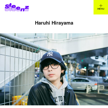
Haruhi Hirayama