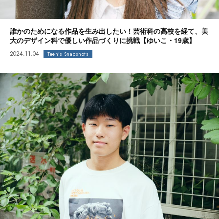
誰かのためになる作品を生み出したい！芸術科の高校を経て、美
大のデザイン科で優しい作品づくりに挑戦【ゆいこ・19歳】
2024.11.04
Teen's Snapshots