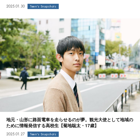
2025.01.30
Teen's Snapshots
地元・山形に路面電車を走らせるのが夢。観光大使として地域の
ために情報発信する高校生【菊地聡太・17歳】
2025.01.27
Teen's Snapshots