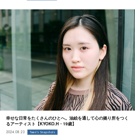
幸せな日常をたくさんのひとへ。油絵を通して心の拠り所をつく
るアーティスト【KYOKO.H・19歳】
2024.08.23
Teen's Snapshots