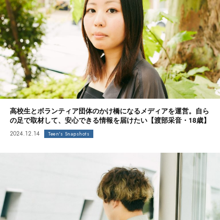
高校生とボランティア団体のかけ橋になるメディアを運営。自ら
の足で取材して、安心できる情報を届けたい【渡部采音・18歳】
2024.12.14
Teen's Snapshots