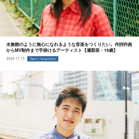
水族館のように無心になれるような音楽をつくりたい。作詞作曲
からMV制作まで手掛けるアーティスト【瀬梨亜・19歳】
2024.11.17
Teen's Snapshots