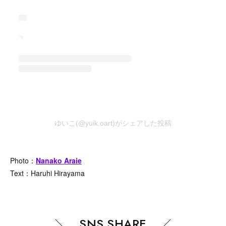
ゆいこ(@yuik.oart)がシェアした投稿
Photo：
Nanako Araie
Text：Haruhi Hirayama
SNS SHARE