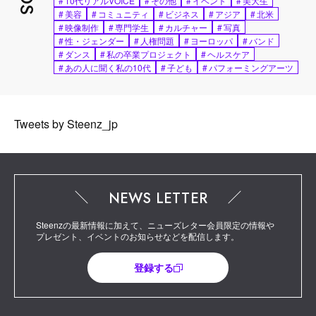
#
10代リアルVOICE
#
その他
#
イベント
#
美大生
#
美容
#
コミュニティ
#
ビジネス
#
アジア
#
北米
#
映像制作
#
専門学生
#
カルチャー
#
写真
#
性・ジェンダー
#
人権問題
#
ヨーロッパ
#
バンド
#
ダンス
#
私の卒業プロジェクト
#
ヘルスケア
#
あの人に聞く私の10代
#
子ども
#
パフォーミングアーツ
Tweets by Steenz_jp
NEWS LETTER
Steenzの最新情報に加えて、ニューズレター会員限定の情報や
プレゼント、イベントのお知らせなどを配信します。
登録する