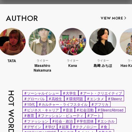
AUTHOR
VIEW MORE
ライター
ライター
ライター
ライター
Masahiro
Kana
島﨑 みちほ
Hao Kanayama
Nakamura
HOT WORDS
#
ソーシャルイシュー
#
大学生
#
アート・クリエイティブ
#
グローバル
#
高校生
#
環境問題
#
エンタメ
#
Steenz
#
10代
#
カルチャー・ライフスタイル
#
アフリカ
#
ビジネス・キャリア
#
音楽
#
社会活動
#
SteenzAbroad
#
教育
#
ファッション・ビューティ
#
アート
#
ファッション
#
社会・政治
#
学生団体
#
エシカル
#
デザイン
#
学び
#
起業
#
テクノロジー
#
食