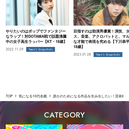
やりたいのはポップでファンタジー
目指すのは助演男優賞！演技、
なラップ！対DOTAMA戦で話題沸騰
ス、音楽、アクロバットと、マ
中の女子高生ラッパー【KT・18歳】
な才能で表現を究める【下川恭
18歳】
2022.11.29
Teen's Snapshots
2023.01.28
Teen's Snapshots
TOP
気になる10代名鑑
誰かのためになる作品を生み出したい！芸術科の
CATEGORY