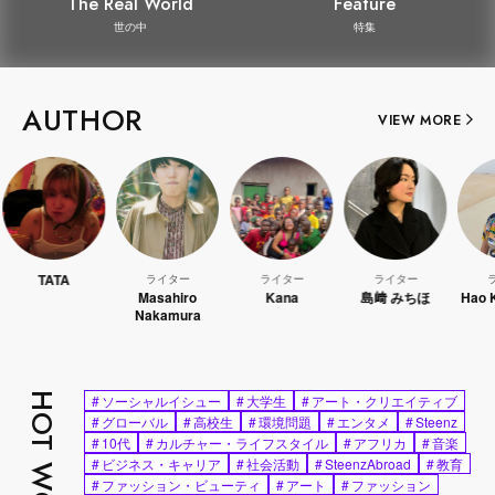
The Real World
Feature
世の中
特集
AUTHOR
VIEW MORE
ATA
ライター
ライター
ライター
ライター
Masahiro
Kana
島﨑 みちほ
Hao Kanaya
Nakamura
HOT WORDS
#
ソーシャルイシュー
#
大学生
#
アート・クリエイティブ
#
グローバル
#
高校生
#
環境問題
#
エンタメ
#
Steenz
#
10代
#
カルチャー・ライフスタイル
#
アフリカ
#
音楽
#
ビジネス・キャリア
#
社会活動
#
SteenzAbroad
#
教育
#
ファッション・ビューティ
#
アート
#
ファッション