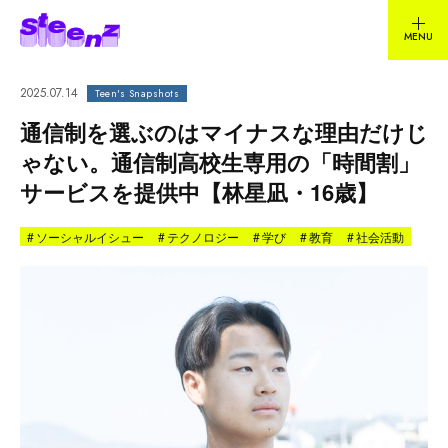
2025.07.14
Teen's Snapshots
通信制を選ぶのはマイナスな理由だけじ
ゃない。通信制高校生専用の「時間割」
サービスを提供中【林星凪・16歳】
#
ソーシャルイシュー
#
テクノロジー
#
学び
#
教育
#
社会活動