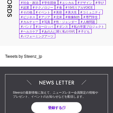
#
社会・政治
#
学生団体
#
エシカル
#
デザイン
#
学び
#
起業
#
テクノロジー
#
食
#
10代リアルVOICE
#
その他
#
イベント
#
美容
#
美大生
#
コミュニティ
#
ビジネス
#
アジア
#
北米
#
映像制作
#
専門学生
#
カルチャー
#
写真
#
性・ジェンダー
#
人権問題
#
バンド
#
ヨーロッパ
#
ダンス
#
私の卒業プロジェクト
#
ヘルスケア
#
あの人に聞く私の10代
#
子ども
#
パフォーミングアーツ
Tweets by Steenz_jp
NEWS LETTER
Steenzの最新情報に加えて、ニューズレター会員限定の情報や
プレゼント、イベントのお知らせなどを配信します。
登録する