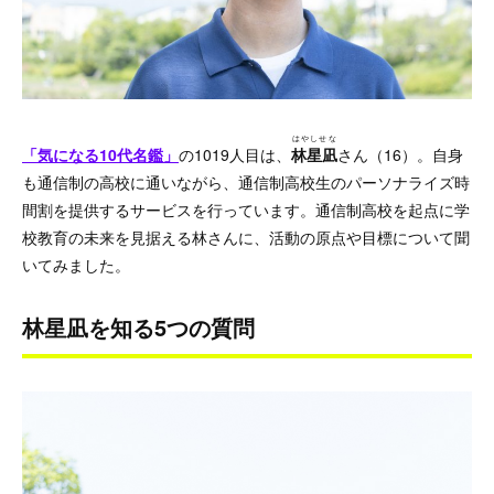
はやしせな
「気になる10代名鑑」
の1019人目は、
林星凪
さん（16）。
自身
も通信制の高校に通いながら、通信制高校生のパーソナライズ時
間割を提供するサービスを行っています。通信制高校を起点に学
校教育の未来を見据える林さんに、活動の原点や目標について聞
いてみました。
林星凪を知る5つの質問