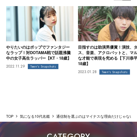
やりたいのはポップでファンタジー
目指すのは助演男優賞！演技、
なラップ！対DOTAMA戦で話題沸騰
ス、音楽、アクロバットと、マ
中の女子高生ラッパー【KT・18歳】
な才能で表現を究める【下川恭
18歳】
2022.11.29
Teen's Snapshots
2023.01.28
Teen's Snapshots
TOP
気になる10代名鑑
通信制を選ぶのはマイナスな理由だけじゃない。
CATEGORY