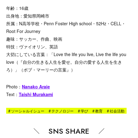
年齢：16歳
出身地：
愛知県岡崎市
所属：
N高等学校・Penn Foster High school・52Hz・CELL・
Root For Journey
趣味：サッカー、作曲、映画
特技：ヴァイオリン、英語
大切にしている言葉：「
Love the life you live, Live the life you
love（『
自分の生きる人生を愛せ。自分の愛する人生を生き
ろ）
」（ボブ・マーリーの言葉
』
）
Photo：
Nanako Araie
Text：
Taishi Murakami
#
ソーシャルイシュー
#
テクノロジー
#
学び
#
教育
#
社会活動
SNS SHARE