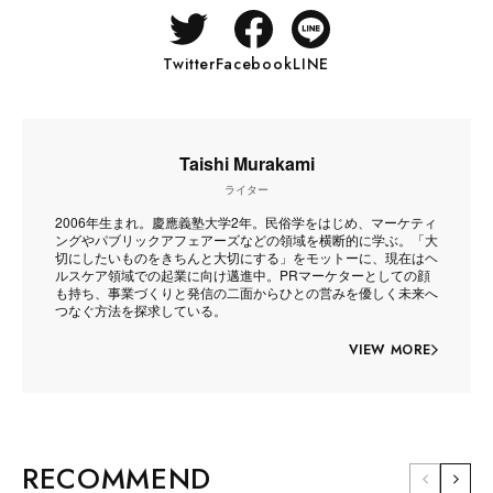
Twitter
Facebook
LINE
Taishi Murakami
ライター
2006年生まれ。慶應義塾大学2年。民俗学をはじめ、マーケティ
ングやパブリックアフェアーズなどの領域を横断的に学ぶ。「大
切にしたいものをきちんと大切にする」をモットーに、現在はヘ
ルスケア領域での起業に向け邁進中。PRマーケターとしての顔
も持ち、事業づくりと発信の二面からひとの営みを優しく未来へ
つなぐ方法を探求している。
VIEW MORE
RECOMMEND