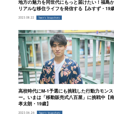
地方の魅力を同世代にもっと届けたい！福島
リアルな移住ライフを発信する【みすず・19
2023.08.22
Teen's Snapshots
高校時代にM-1予選にも挑戦した行動力モンス
ー。いまは「移動販売式八百屋」に挑戦中【
孝太朗・19歳】
2023.06.26
Teen's Snapshots