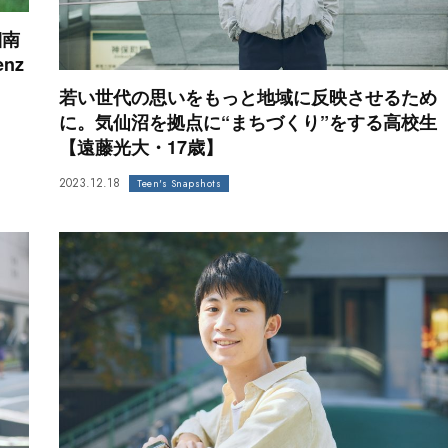
湘南
nz
若い世代の思いをもっと地域に反映させるため
に。気仙沼を拠点に“まちづくり”をする高校生
【遠藤光大・17歳】
2023.12.18
Teen's Snapshots