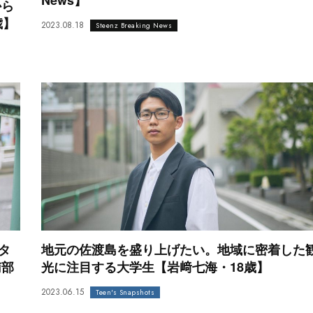
から
歳】
2023.08.18
Steenz Breaking News
タ
地元の佐渡島を盛り上げたい。地域に密着した
南部
光に注目する大学生【岩﨑七海・18歳】
2023.06.15
Teen's Snapshots