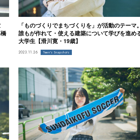
忙
「ものづくりでまちづくりを」が活動のテーマ
高橋
誰もが作れて・使える建築について学びを進め
大学生【滑川寛・19歳】
2023.11.26
Teen's Snapshots