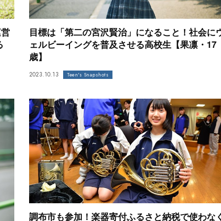
運営
目標は「第二の宮沢賢治」になること！社会に
る
ェルビーイングを普及させる高校生【果凛・17
歳】
2023.10.13
Teen's Snapshots
調布市も参加！楽器寄付ふるさと納税で使わな