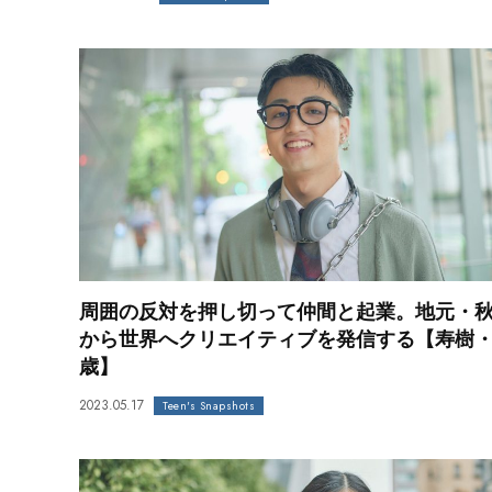
周囲の反対を押し切って仲間と起業。地元・
から世界へクリエイティブを発信する【寿樹・
歳】
2023.05.17
Teen's Snapshots