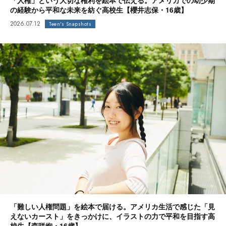
「人権」という大切な権利を絵本で伝える。アメリカでの幼少期
の経験から平和な未来を紡ぐ高校生【櫻井志保・16歳】
2026.07.12
Teen's Snapshots
「難しい人権問題」を絵本で届ける。アメリカ生活で感じた「見
えないカースト」をきっかけに、イラストの力で平和を目指す高
校生【森咲絢・16歳】