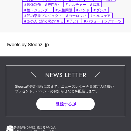
#
映像制作
#
専門学生
#
カルチャー
#
写真
#
性・ジェンダー
#
人権問題
#
バンド
#
ダンス
#
私の卒業プロジェクト
#
ヨーロッパ
#
ヘルスケア
#
あの人に聞く私の10代
#
子ども
#
パフォーミングアーツ
Tweets by Steenz_jp
NEWS LETTER
Steenzの最新情報に加えて、ニューズレター会員限定の情報や
プレゼント、イベントのお知らせなどを配信します。
登録する
多様性時代を駆け抜ける10代が、