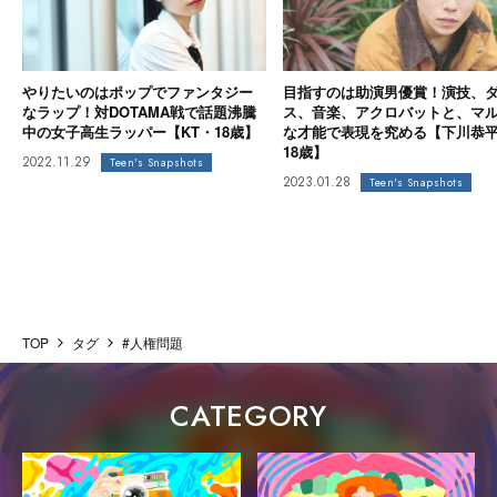
やりたいのはポップでファンタジー
目指すのは助演男優賞！演技、
なラップ！対DOTAMA戦で話題沸騰
ス、音楽、アクロバットと、マ
中の女子高生ラッパー【KT・18歳】
な才能で表現を究める【下川恭
18歳】
2022.11.29
Teen's Snapshots
2023.01.28
Teen's Snapshots
TOP
タグ
#人権問題
CATEGORY