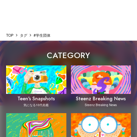
TOP
タグ
#学生団体
CATEGORY
Steenz Breaking News
Teen's Snapshots
Steenz Breaking News
気になる10代名鑑