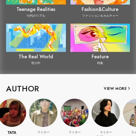
Teenage Realities
Fashion&Culture
10代のリアル
ファッション＆カルチャー
The Real World
Feature
世の中
特集
AUTHOR
VIEW MORE
ライター
ライター
ライター
ライター