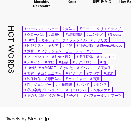
Masahiro
Kana
島﨑 みちほ
Hao Kanayama
Nakamura
HOT WORDS
#
ソーシャルイシュー
#
大学生
#
アート・クリエイティブ
#
グローバル
#
高校生
#
環境問題
#
エンタメ
#
Steenz
#
10代
#
カルチャー・ライフスタイル
#
アフリカ
#
ビジネス・キャリア
#
音楽
#
社会活動
#
SteenzAbroad
#
教育
#
ファッション・ビューティ
#
アート
#
ファッション
#
社会・政治
#
学生団体
#
エシカル
#
デザイン
#
学び
#
起業
#
テクノロジー
#
食
#
10代リアルVOICE
#
その他
#
イベント
#
美大生
#
美容
#
コミュニティ
#
ビジネス
#
アジア
#
北米
#
映像制作
#
専門学生
#
カルチャー
#
写真
#
性・ジェンダー
#
人権問題
#
バンド
#
ダンス
#
私の卒業プロジェクト
#
ヨーロッパ
#
ヘルスケア
#
あの人に聞く私の10代
#
子ども
#
パフォーミングアーツ
Tweets by Steenz_jp