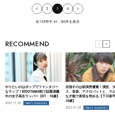
2
3
4
全133件中 41 - 60件を表示
RECOMMEND
やりたいのはポップでファンタジー
目指すのは助演男優賞！演技、
なラップ！対DOTAMA戦で話題沸騰
ス、音楽、アクロバットと、マ
中の女子高生ラッパー【KT・18歳】
な才能で表現を究める【下川恭
18歳】
2022.11.29
Teen's Snapshots
2023.01.28
Teen's Snapshots