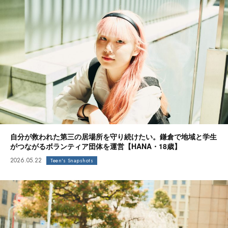
自分が救われた第三の居場所を守り続けたい。鎌倉で地域と学生
がつながるボランティア団体を運営【HANA・18歳】
2026.05.22
Teen's Snapshots