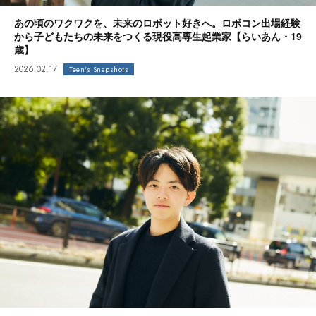
あの頃のワクワクを、未来のロボット好きへ。ロボコン出場経験
から子どもたちの未来をつくる現役高専生起業家【らいあん・19
歳】
2026.02.17
Teen's Snapshots