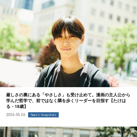
厳しさの裏にある「やさしさ」も受け止めて。漫画の主人公から
学んだ哲学で、前ではなく隣を歩くリーダーを目指す【たけは
る・18歳】
2026.05.26
Teen's Snapshots