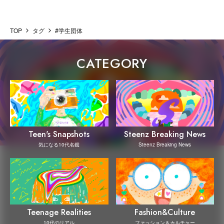
TOP
タグ
#学生団体
CATEGORY
Steenz Breaking News
Teen's Snapshots
Steenz Breaking News
気になる10代名鑑
Teenage Realities
Fashion&Culture
10代のリアル
ファッション＆カルチャー