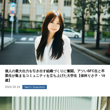
個人の最大出力を引き出す組織づくりに奮闘。アツいSFC生と卒
業生が集まるコミュニティを立ち上げた大学生【保科りさ子・19
歳】
2026.05.24
Teen's Snapshots