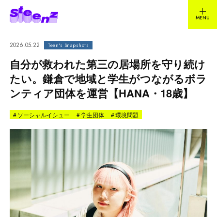
2026.05.22
Teen's Snapshots
自分が救われた第三の居場所を守り続け
たい。鎌倉で地域と学生がつながるボラ
ンティア団体を運営【HANA・18歳】
#
ソーシャルイシュー
#
学生団体
#
環境問題