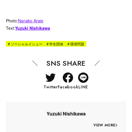
Photo
:
Nanako Araie
Text:
Yuzuki Nishikawa
#
ソーシャルイシュー
#
学生団体
#
環境問題
SNS SHARE
Twitter
Facebook
LINE
Yuzuki Nishikawa
VIEW MORE