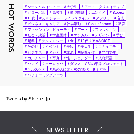
HOT WORDS
#
ソーシャルイシュー
#
大学生
#
アート・クリエイティブ
#
グローバル
#
高校生
#
環境問題
#
エンタメ
#
Steenz
#
10代
#
カルチャー・ライフスタイル
#
アフリカ
#
音楽
#
ビジネス・キャリア
#
社会活動
#
SteenzAbroad
#
教育
#
ファッション・ビューティ
#
アート
#
ファッション
#
社会・政治
#
学生団体
#
エシカル
#
デザイン
#
学び
#
起業
#
テクノロジー
#
食
#
10代リアルVOICE
#
その他
#
イベント
#
美容
#
美大生
#
コミュニティ
#
ビジネス
#
アジア
#
北米
#
映像制作
#
専門学生
#
カルチャー
#
写真
#
性・ジェンダー
#
人権問題
#
バンド
#
ヨーロッパ
#
ダンス
#
私の卒業プロジェクト
#
ヘルスケア
#
あの人に聞く私の10代
#
子ども
#
パフォーミングアーツ
Tweets by Steenz_jp
NEWS LETTER