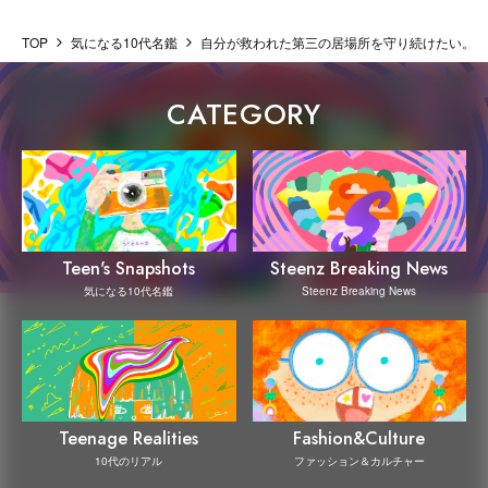
TOP
気になる10代名鑑
自分が救われた第三の居場所を守り続けたい。鎌
CATEGORY
Steenz Breaking News
Teen's Snapshots
Steenz Breaking News
気になる10代名鑑
Teenage Realities
Fashion&Culture
10代のリアル
ファッション＆カルチャー