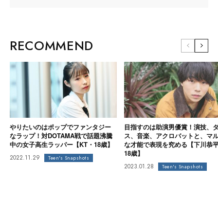
RECOMMEND
やりたいのはポップでファンタジー
目指すのは助演男優賞！演技、
なラップ！対DOTAMA戦で話題沸騰
ス、音楽、アクロバットと、マ
中の女子高生ラッパー【KT・18歳】
な才能で表現を究める【下川恭
18歳】
2022.11.29
Teen's Snapshots
2023.01.28
Teen's Snapshots