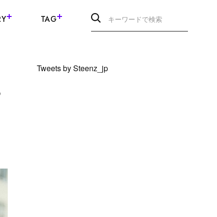
RY
TAG
Tweets by Steenz_jp
ら