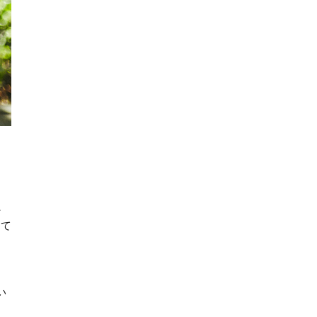
、
して
い