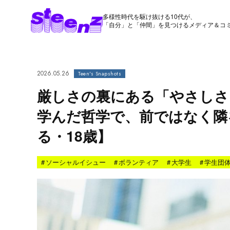
多様性時代を駆け抜ける10代が、
「自分」と「仲間」を見つけるメディア＆コ
2026.05.26
Teen's Snapshots
厳しさの裏にある「やさしさ
学んだ哲学で、前ではなく隣
る・18歳】
#
ソーシャルイシュー
#
ボランティア
#
大学生
#
学生団