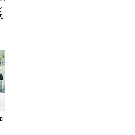
ど
代
0