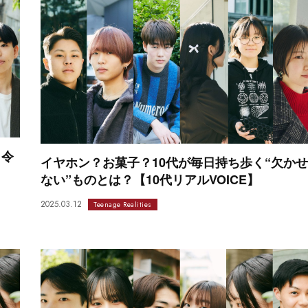
。令
イヤホン？お菓子？10代が毎日持ち歩く“欠かせ
ない”ものとは？【10代リアルVOICE】
2025.03.12
Teenage Realities