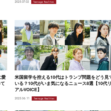
2025.07.02
Teenage Realities
に愛
米国留学を控える10代はトランプ問題をどう見
いて
いる？10代がいま気になるニュース8選【10代
アルVOICE】
2025.06.11
Teenage Realities