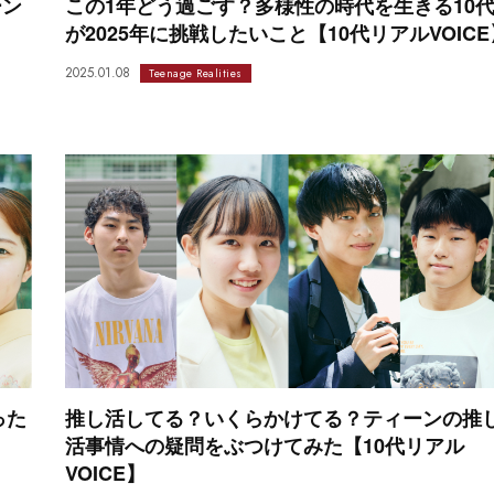
ーン
この1年どう過ごす？多様性の時代を生きる10
が2025年に挑戦したいこと【10代リアルVOICE
2025.01.08
Teenage Realities
った
推し活してる？いくらかけてる？ティーンの推
活事情への疑問をぶつけてみた【10代リアル
VOICE】