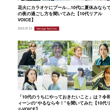
花火にカラオケにプール…10代に夏休みなら
の夜の過ごし方を聞いてみた【10代リアル
VOICE】
2025.07.23
Teenage Realities
「10代のうちにやっておきたいこと」は？令
ィーンの“やるなら今！”を聞いてみた【10代
ルVOICE】