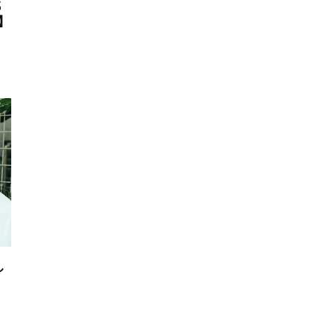
代
】
し