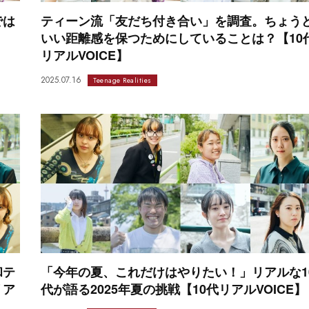
では
ティーン流「友だち付き合い」を調査。ちょう
いい距離感を保つためにしていることは？【10
リアルVOICE】
2025.07.16
Teenage Realities
和テ
「今年の夏、これだけはやりたい！」リアルな1
リア
代が語る2025年夏の挑戦【10代リアルVOICE】