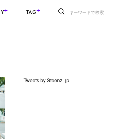
RY
TAG
Tweets by Steenz_jp