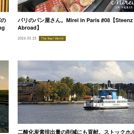
パの
パリのパン屋さん。Mirei in Paris #08【Steenz
ng
Abroad】
2026.03.25
The Real World
二酸化炭素排出量の削減にも貢献。ストックホ