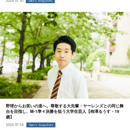
2026.07.30
Teen's Snapshots
野球からお笑いの道へ。尊敬する大先輩・ヤーレンズとの同じ舞
台を目指し、M-1準々決勝を狙う大学生芸人【柿澤るうす・19
歳】
2026.07.26
Teen's Snapshots