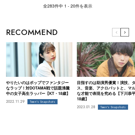
全283件中 1 - 20件を表示
RECOMMEND
やりたいのはポップでファンタジー
目指すのは助演男優賞！演技、
なラップ！対DOTAMA戦で話題沸騰
ス、音楽、アクロバットと、マ
中の女子高生ラッパー【KT・18歳】
な才能で表現を究める【下川恭
18歳】
2022.11.29
Teen's Snapshots
2023.01.28
Teen's Snapshots