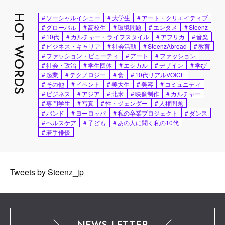
HOT WORDS
#
ソーシャルイシュー
#
大学生
#
アート・クリエイティブ
#
グローバル
#
高校生
#
環境問題
#
エンタメ
#
Steenz
#
10代
#
カルチャー・ライフスタイル
#
アフリカ
#
音楽
#
ビジネス・キャリア
#
社会活動
#
SteenzAbroad
#
教育
#
ファッション・ビューティ
#
アート
#
ファッション
#
社会・政治
#
学生団体
#
エシカル
#
デザイン
#
学び
#
起業
#
テクノロジー
#
食
#
10代リアルVOICE
#
その他
#
イベント
#
美大生
#
美容
#
コミュニティ
#
ビジネス
#
アジア
#
北米
#
映像制作
#
カルチャー
#
専門学生
#
写真
#
性・ジェンダー
#
人権問題
#
バンド
#
ヨーロッパ
#
私の卒業プロジェクト
#
ダンス
#
ヘルスケア
#
子ども
#
あの人に聞く私の10代
#
若手俳優
Tweets by Steenz_jp