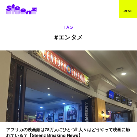
TAG
#
エンタメ
アフリカの映画館は78万人にひとつ⁉︎ 人々はどうやって映画に触
れている？【Steenz Breaking News】