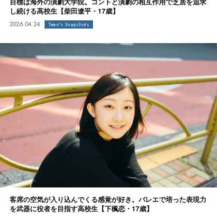
目標は海外の演劇大学院。コントと演劇の相互作用で芝居を追求
し続ける高校生【柴田遼平・17歳】
2026.04.24
Teen's Snapshots
客席の空気が入り込んでくる感覚が好き。バレエで培った表現力
を武器に役者を目指す高校生【下楓恋・17歳】