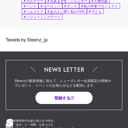
#
カルチャー
#
写真
#
性・ジェンダー
#
人権問題
#
バンド
#
ヨーロッパ
#
ダンス
#
私の卒業プロジェクト
#
ヘルスケア
#
あの人に聞く私の10代
#
子ども
#
パフォーミングアーツ
Tweets by Steenz_jp
NEWS LETTER
Steenzの最新情報に加えて、ニューズレター会員限定の情報や
プレゼント、イベントのお知らせなどを配信します。
登録する
多様性時代を駆け抜ける10代が、
「自分」と「仲間」を見つける