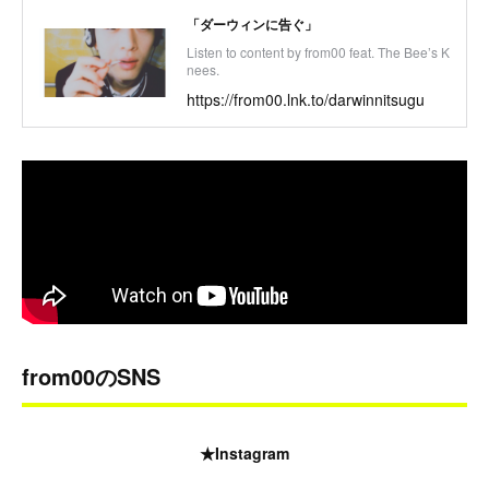
「ダーウィンに告ぐ」
Listen to content by from00 feat. The Bee’s K
nees.
https://from00.lnk.to/darwinnitsugu
from00のSNS
★Instagram