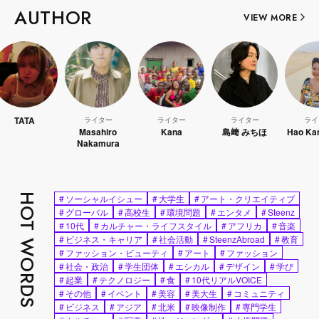
AUTHOR
VIEW MORE
TA
ライター
ライター
ライター
ライター
Masahiro
Kana
島﨑 みちほ
Hao Kanayam
Nakamura
HOT WORDS
#
ソーシャルイシュー
#
大学生
#
アート・クリエイティブ
#
グローバル
#
高校生
#
環境問題
#
エンタメ
#
Steenz
#
10代
#
カルチャー・ライフスタイル
#
アフリカ
#
音楽
#
ビジネス・キャリア
#
社会活動
#
SteenzAbroad
#
教育
#
ファッション・ビューティ
#
アート
#
ファッション
#
社会・政治
#
学生団体
#
エシカル
#
デザイン
#
学び
#
起業
#
テクノロジー
#
食
#
10代リアルVOICE
#
その他
#
イベント
#
美容
#
美大生
#
コミュニティ
#
ビジネス
#
アジア
#
北米
#
映像制作
#
専門学生