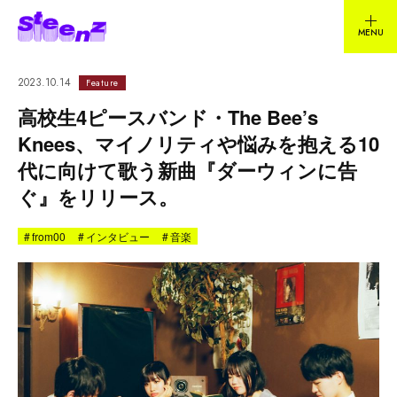
2023.10.14
Feature
高校生4ピースバンド・The Bee’s
Knees、マイノリティや悩みを抱える10
代に向けて歌う新曲『ダーウィンに告
ぐ』をリリース。
#
from00
#
インタビュー
#
音楽