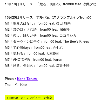
10月18日リリース 「煙る、倒影の」from00 feat. 涼井夕映
10月25日リリース アルバム（スクランブル）／from00
M1「晩夏のはなし」from00 feat. 柴田 悠来
M2「君の口ずさむ詩」from00 feat. 深夜枠
M3「恋よ、踊りだせ」from00 feat. ココラシカ
M4「ダーウィンに告ぐ」from00 feat. The Bee’s Knees
M5「半心浴days」from00 feat. かしむ
M6「変わる」from00 feat. 大本悦司
M7「ANOTOPIA」from00 feat. ikarun
M8「煙る、倒影の」from00 feat. 涼井夕映
Photo：
Kana Tarumi
Text：Yui Kato
#
from00
#
インタビュー
#
音楽