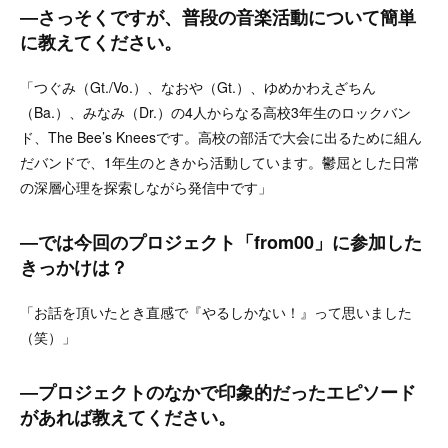
―
さっそくですが、普段の音楽活動について簡単
に教えてください。
「つぐみ（Gt./Vo.）、なおや（Gt.）、ゆめかわえざちん
（Ba.）、みなみ（Dr.）の4人からなる高校3年生のロックバン
ド、The Bee’s Kneesです。高校の部活で大会に出るために組ん
だバンドで、1年生のときから活動しています。鬱屈とした日常
の深層心理を探索しながら発信中です」
―
では今回のプロジェクト「from00」に参加した
きっかけは？
「お話を頂いたとき直感で『やるしかない！』って思いました
（笑）」
―プロジェクトのなかで印象的だったエピソード
があれば教えてください。