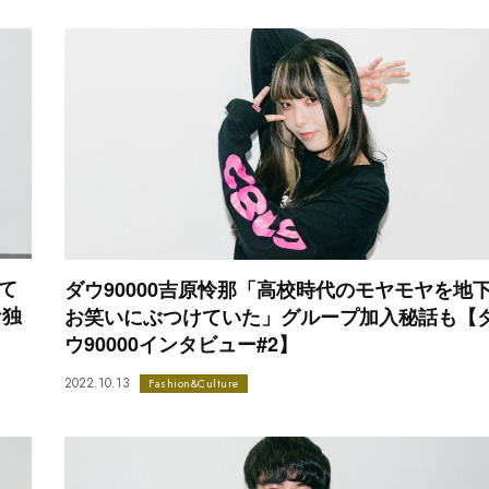
て
ダウ90000吉原怜那「高校時代のモヤモヤを地
な独
お笑いにぶつけていた」グループ加入秘話も【
ウ90000インタビュー#2】
2022.10.13
Fashion&Culture