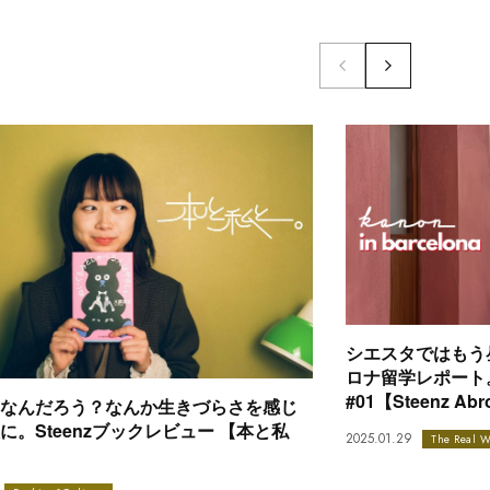
シエスタではもう昼
ロナ留学レポート。kan
#01【Steenz Ab
なんだろう？なんか生きづらさを感じ
に。Steenzブックレビュー 【本と私
2025.01.29
The Real W