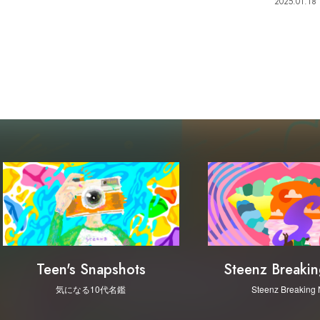
2025.01.18
Steenz Breaki
Teen's Snapshots
Steenz Breaking
気になる10代名鑑