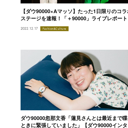
【ダウ90000×Aマッソ】たった1日限りのコラ
ステージを速報！「＋90000」ライブレポート
2022.12.17
Fashion&Culture
ダウ90000忽那文香「蓮見さんとは最近まで喋
ときに緊張していました」【ダウ90000インタ