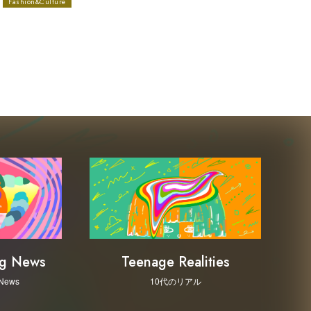
Fashion&Culture
ng News
Teenage Realities
 News
10代のリアル