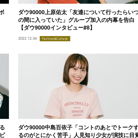
ボ
ダウ90000上原佑太「友達について行ったらい
の間に入っていた」グループ加入の内幕を告白
【ダウ90000インタビュー#8】
2022.12.04
Fashion&Culture
る
ダウ90000中島百依子「コントのあとでトーク
ビ
るのがとにかく苦手」人見知り少女が演技に目