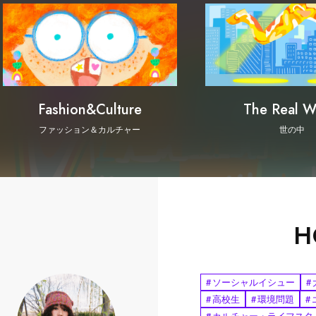
Fashion&Culture
The Real W
ファッション＆カルチャー
世の中
H
#
ソーシャルイシュー
#
#
高校生
#
環境問題
#
#
カルチャー・ライフスタ