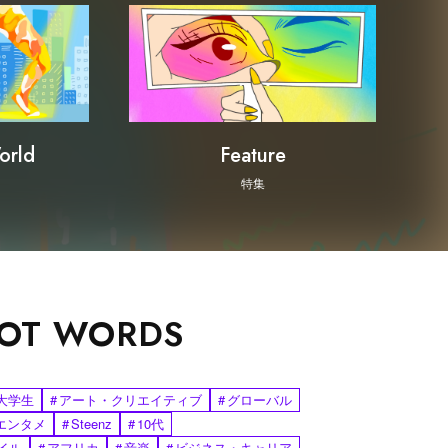
orld
Feature
特集
OT WORDS
大学生
#
アート・クリエイティブ
#
グローバル
エンタメ
#
Steenz
#
10代
イル
#
アフリカ
#
音楽
#
ビジネス・キャリア