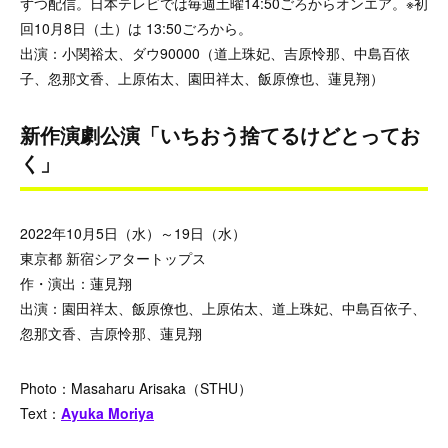
ずつ配信。日本テレビでは毎週土曜14:50ごろからオンエア。※初
回10月8日（土）は 13:50ごろから。
出演：小関裕太、ダウ90000（道上珠妃、吉原怜那、中島百依
子、忽那文香、上原佑太、園田祥太、飯原僚也、蓮見翔）
新作演劇公演「いちおう捨てるけどとってお
く」
2022年10月5日（水）～19日（水）
東京都 新宿シアタートップス
作・演出：蓮見翔
出演：園田祥太、飯原僚也、上原佑太、道上珠妃、中島百依子、
忽那文香、吉原怜那、蓮見翔
Photo：Masaharu Arisaka（STHU）
Text：
Ayuka Moriya