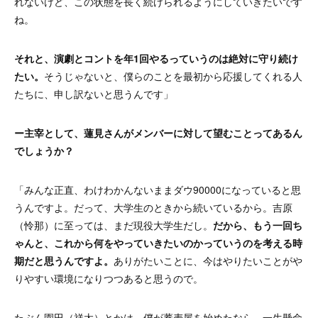
れないけど、この状態を長く続けられるようにしていきたいです
ね。
それと、演劇とコントを年1回やるっていうのは絶対に守り続け
たい。
そうじゃないと、僕らのことを最初から応援してくれる人
たちに、申し訳ないと思うんです」
ー主宰として、蓮見さんがメンバーに対して望むことってあるん
でしょうか？
「みんな正直、わけわかんないままダウ90000になっていると思
うんですよ。だって、大学生のときから続いているから。吉原
（怜那）に至っては、まだ現役大学生だし。
だから、もう一回ち
ゃんと、これから何をやっていきたいのかっていうのを考える時
期だと思うんですよ。
ありがたいことに、今はやりたいことがや
りやすい環境になりつつあると思うので。
たぶん園田（祥太）とかは、僕が蕎麦屋を始めたなら、一生懸命