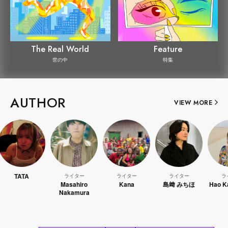
The Real World
Feature
世の中
特集
AUTHOR
VIEW MORE
TA
ライター
ライター
ライター
ライター
Masahiro
Kana
島﨑 みちほ
Hao Kanayam
Nakamura