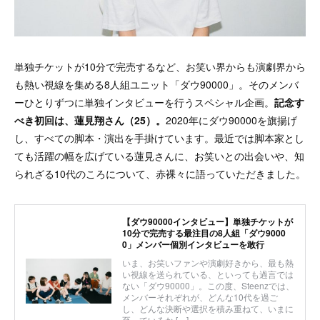
単独チケットが10分で完売するなど、お笑い界からも演劇界から
も熱い視線を集める8人組ユニット「ダウ90000」。そのメンバ
ーひとりずつに単独インタビューを行うスペシャル企画。
記念す
べき初回は、蓮見翔さん（25）。
2020年にダウ90000を旗揚げ
し、すべての脚本・演出を手掛けています。最近では脚本家とし
ても活躍の幅を広げている蓮見さんに、お笑いとの出会いや、知
られざる10代のころについて、赤裸々に語っていただきました。
【ダウ90000インタビュー】単独チケットが
10分で完売する最注目の8人組「ダウ9000
0」メンバー個別インタビューを敢行
いま、お笑いファンや演劇好きから、最も熱
い視線を送られている、といっても過言では
ない「ダウ90000」。この度、Steenzでは、
メンバーそれぞれが、どんな10代を過ご
し、どんな決断や選択を積み重ねて、いまに
至っているか […]