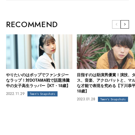
RECOMMEND
やりたいのはポップでファンタジー
目指すのは助演男優賞！演技、
なラップ！対DOTAMA戦で話題沸騰
ス、音楽、アクロバットと、マ
中の女子高生ラッパー【KT・18歳】
な才能で表現を究める【下川恭
18歳】
2022.11.29
Teen's Snapshots
2023.01.28
Teen's Snapshots