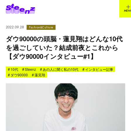
2022.09.28
Fashion&Culture
ダウ90000の頭脳・蓮見翔はどんな10代
を過ごしていた？結成前夜とこれから
【ダウ90000インタビュー#1】
#
10代
#
Steenz
#
あの人に聞く私の10代
#
インタビュー記事
#
ダウ90000
#
蓮見翔