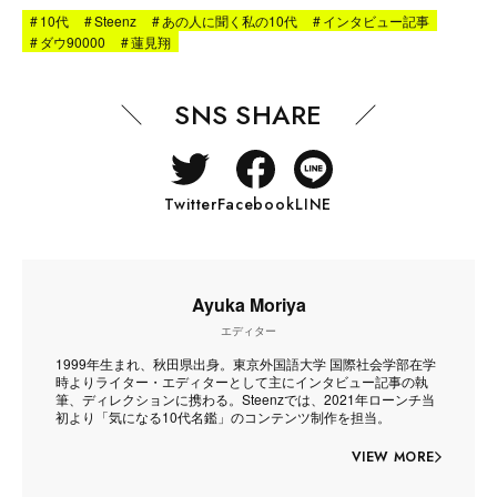
#
10代
#
Steenz
#
あの人に聞く私の10代
#
インタビュー記事
#
ダウ90000
#
蓮見翔
SNS SHARE
Twitter
Facebook
LINE
Ayuka Moriya
エディター
1999年生まれ、秋田県出身。東京外国語大学 国際社会学部在学
時よりライター・エディターとして主にインタビュー記事の執
筆、ディレクションに携わる。Steenzでは、2021年ローンチ当
初より「気になる10代名鑑」のコンテンツ制作を担当。
VIEW MORE