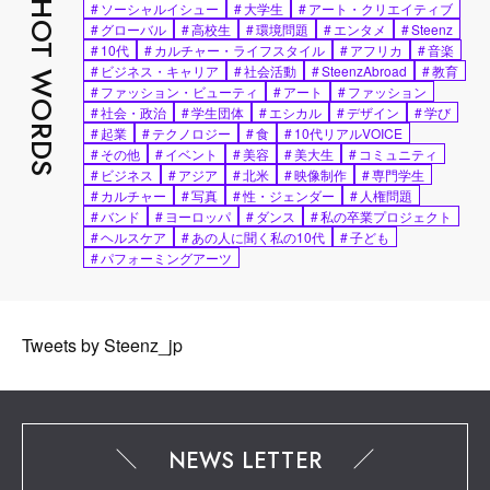
HOT WORDS
#
ソーシャルイシュー
#
大学生
#
アート・クリエイティブ
#
グローバル
#
高校生
#
環境問題
#
エンタメ
#
Steenz
#
10代
#
カルチャー・ライフスタイル
#
アフリカ
#
音楽
#
ビジネス・キャリア
#
社会活動
#
SteenzAbroad
#
教育
#
ファッション・ビューティ
#
アート
#
ファッション
#
社会・政治
#
学生団体
#
エシカル
#
デザイン
#
学び
#
起業
#
テクノロジー
#
食
#
10代リアルVOICE
#
その他
#
イベント
#
美容
#
美大生
#
コミュニティ
#
ビジネス
#
アジア
#
北米
#
映像制作
#
専門学生
#
カルチャー
#
写真
#
性・ジェンダー
#
人権問題
#
バンド
#
ヨーロッパ
#
ダンス
#
私の卒業プロジェクト
#
ヘルスケア
#
あの人に聞く私の10代
#
子ども
#
パフォーミングアーツ
Tweets by Steenz_jp
NEWS LETTER