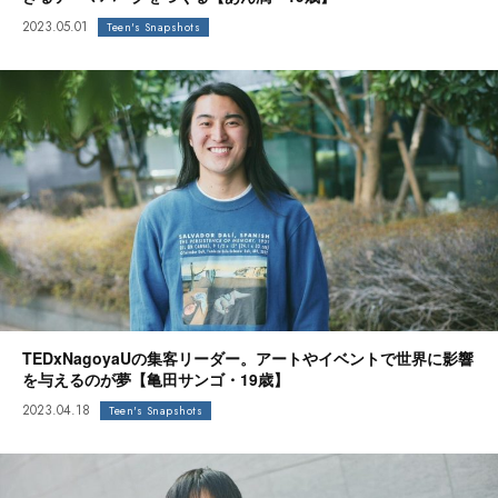
2023.05.01
Teen's Snapshots
TEDxNagoyaUの集客リーダー。アートやイベントで世界に影響
を与えるのが夢【亀田サンゴ・19歳】
2023.04.18
Teen's Snapshots