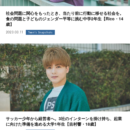
社会問題に関心をもったとき、当たり前に行動に移せる社会を。
食の問題と子どものジェンダー平等に挑む中学2年生【Rico・14
歳】
2023.03.11
Teen's Snapshots
サッカー少年から経営者へ。3社のインターンを掛け持ち、起業
に向けた準備を進める大学1年生【吉村響・18歳】