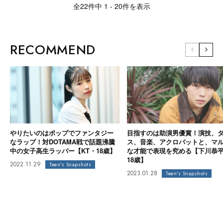
全22件中 1 - 20件を表示
RECOMMEND
やりたいのはポップでファンタジー
目指すのは助演男優賞！演技、
なラップ！対DOTAMA戦で話題沸騰
ス、音楽、アクロバットと、マ
中の女子高生ラッパー【KT・18歳】
な才能で表現を究める【下川恭
18歳】
2022.11.29
Teen's Snapshots
2023.01.28
Teen's Snapshots