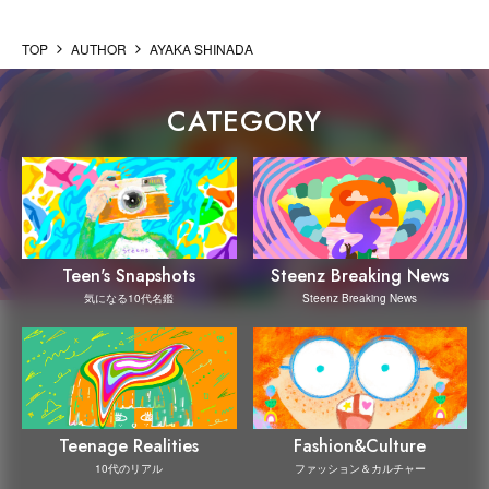
TOP
AUTHOR
AYAKA SHINADA
CATEGORY
Steenz Breaking News
Teen's Snapshots
Steenz Breaking News
気になる10代名鑑
Teenage Realities
Fashion&Culture
10代のリアル
ファッション＆カルチャー