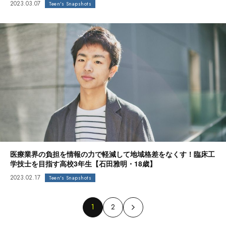
2023.03.07
Teen's Snapshots
医療業界の負担を情報の力で軽減して地域格差をなくす！臨床工
学技士を目指す高校3年生【石田雅明・18歳】
2023.02.17
Teen's Snapshots
1
2