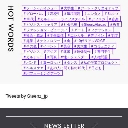
HOT WORDS
#
ソーシャルイシュー
#
大学生
#
アート・クリエイティブ
#
グローバル
#
高校生
#
環境問題
#
エンタメ
#
Steenz
#
10代
#
カルチャー・ライフスタイル
#
アフリカ
#
音楽
#
ビジネス・キャリア
#
社会活動
#
SteenzAbroad
#
教育
#
ファッション・ビューティ
#
アート
#
ファッション
#
社会・政治
#
学生団体
#
エシカル
#
デザイン
#
学び
#
起業
#
テクノロジー
#
食
#
10代リアルVOICE
#
その他
#
イベント
#
美容
#
美大生
#
コミュニティ
#
ビジネス
#
アジア
#
北米
#
映像制作
#
専門学生
#
カルチャー
#
写真
#
性・ジェンダー
#
人権問題
#
バンド
#
ヨーロッパ
#
ダンス
#
私の卒業プロジェクト
#
ヘルスケア
#
あの人に聞く私の10代
#
子ども
#
パフォーミングアーツ
Tweets by Steenz_jp
NEWS LETTER