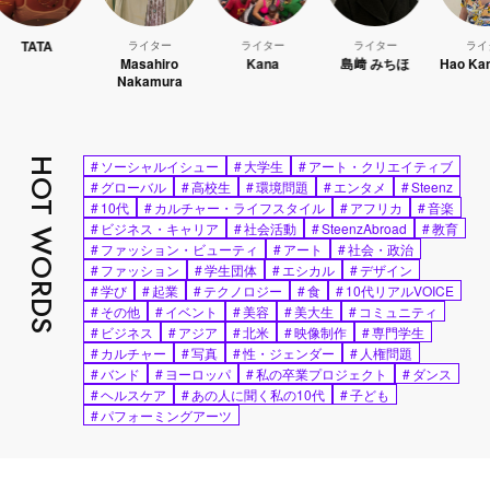
ライター
ライター
ライター
ライター
Masahiro
Kana
島﨑 みちほ
Hao Kanayama
Nakamura
HOT WORDS
#
ソーシャルイシュー
#
大学生
#
アート・クリエイティブ
#
グローバル
#
高校生
#
環境問題
#
エンタメ
#
Steenz
#
10代
#
カルチャー・ライフスタイル
#
アフリカ
#
音楽
#
ビジネス・キャリア
#
社会活動
#
SteenzAbroad
#
教育
#
ファッション・ビューティ
#
アート
#
社会・政治
#
ファッション
#
学生団体
#
エシカル
#
デザイン
#
学び
#
起業
#
テクノロジー
#
食
#
10代リアルVOICE
#
その他
#
イベント
#
美容
#
美大生
#
コミュニティ
#
ビジネス
#
アジア
#
北米
#
映像制作
#
専門学生
#
カルチャー
#
写真
#
性・ジェンダー
#
人権問題
#
バンド
#
ヨーロッパ
#
私の卒業プロジェクト
#
ダンス
#
ヘルスケア
#
あの人に聞く私の10代
#
子ども
#
パフォーミングアーツ