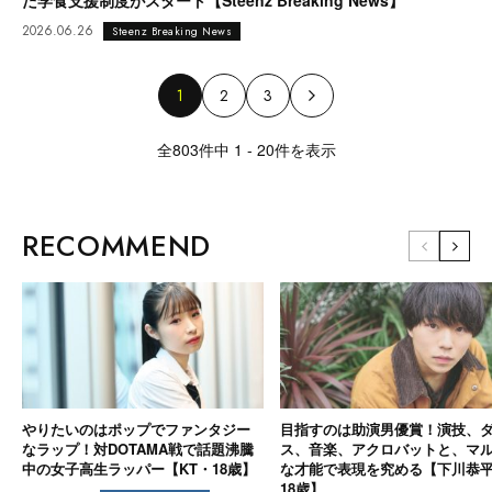
た学食支援制度がスタート【Steenz Breaking News】
2026.06.26
Steenz Breaking News
1
2
3
全803件中 1 - 20件を表示
RECOMMEND
やりたいのはポップでファンタジー
目指すのは助演男優賞！演技、
なラップ！対DOTAMA戦で話題沸騰
ス、音楽、アクロバットと、マ
中の女子高生ラッパー【KT・18歳】
な才能で表現を究める【下川恭
18歳】