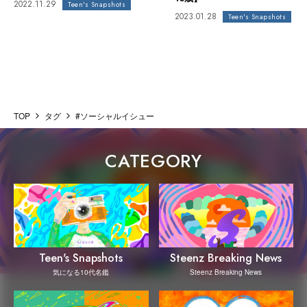
2022.11.29
Teen's Snapshots
2023.01.28
Teen's Snapshots
TOP
タグ
#ソーシャルイシュー
CATEGORY
Steenz Breaking News
Teen's Snapshots
Steenz Breaking News
気になる10代名鑑