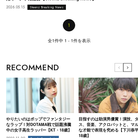
2026.05.15
Steenz Breaking News
1
全1件中 1 - 1件を表示
RECOMMEND
やりたいのはポップでファンタジー
目指すのは助演男優賞！演技、
なラップ！対DOTAMA戦で話題沸騰
ス、音楽、アクロバットと、マ
中の女子高生ラッパー【KT・18歳】
な才能で表現を究める【下川恭
18歳】