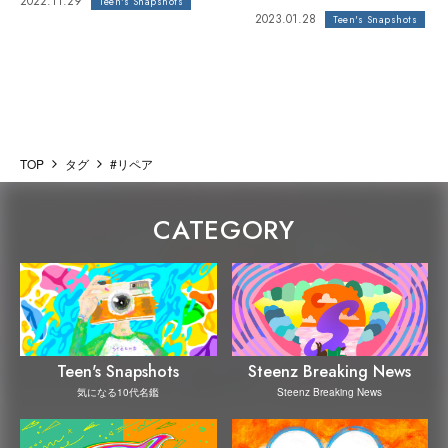
2022.11.29
Teen's Snapshots
2023.01.28
Teen's Snapshots
TOP
タグ
#リペア
CATEGORY
Steenz Breaking News
Teen's Snapshots
Steenz Breaking News
気になる10代名鑑