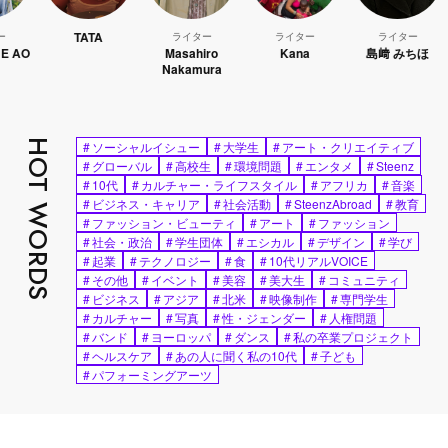
TATA
ライター
ライター
ライター
AO
Masahiro
Kana
島﨑 みちほ
H
Nakamura
HOT WORDS
#
ソーシャルイシュー
#
大学生
#
アート・クリエイティブ
#
グローバル
#
高校生
#
環境問題
#
エンタメ
#
Steenz
#
10代
#
カルチャー・ライフスタイル
#
アフリカ
#
音楽
#
ビジネス・キャリア
#
社会活動
#
SteenzAbroad
#
教育
#
ファッション・ビューティ
#
アート
#
ファッション
#
社会・政治
#
学生団体
#
エシカル
#
デザイン
#
学び
#
起業
#
テクノロジー
#
食
#
10代リアルVOICE
#
その他
#
イベント
#
美容
#
美大生
#
コミュニティ
#
ビジネス
#
アジア
#
北米
#
映像制作
#
専門学生
#
カルチャー
#
写真
#
性・ジェンダー
#
人権問題
#
バンド
#
ヨーロッパ
#
ダンス
#
私の卒業プロジェクト
#
ヘルスケア
#
あの人に聞く私の10代
#
子ども
#
パフォーミングアーツ