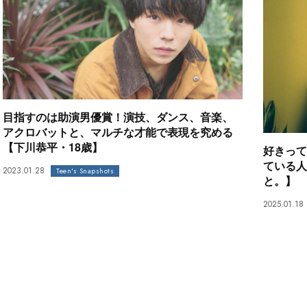
目指すのは助演男優賞！演技、ダンス、音楽、
アクロバットと、マルチな才能で表現を究める
【下川恭平・18歳】
好きって
ている人
2023.01.28
Teen's Snapshots
と。】
2025.01.18