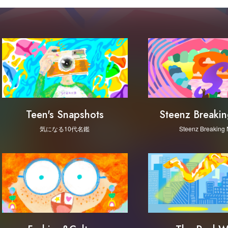
Steenz Breaki
Teen's Snapshots
Steenz Breaking
気になる10代名鑑