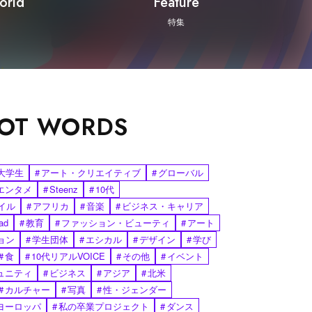
orld
Feature
特集
OT WORDS
大学生
#
アート・クリエイティブ
#
グローバル
エンタメ
#
Steenz
#
10代
イル
#
アフリカ
#
音楽
#
ビジネス・キャリア
ad
#
教育
#
ファッション・ビューティ
#
アート
ョン
#
学生団体
#
エシカル
#
デザイン
#
学び
#
食
#
10代リアルVOICE
#
その他
#
イベント
ュニティ
#
ビジネス
#
アジア
#
北米
#
カルチャー
#
写真
#
性・ジェンダー
ヨーロッパ
#
私の卒業プロジェクト
#
ダンス