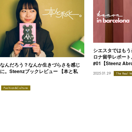
シエスタではもう昼
ロナ留学レポート。kan
#01【Steenz Ab
なんだろう？なんか生きづらさを感じ
に。Steenzブックレビュー 【本と私
2025.01.29
The Real W
Fashion&Culture