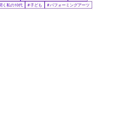
聞く私の10代
#
子ども
#
パフォーミングアーツ