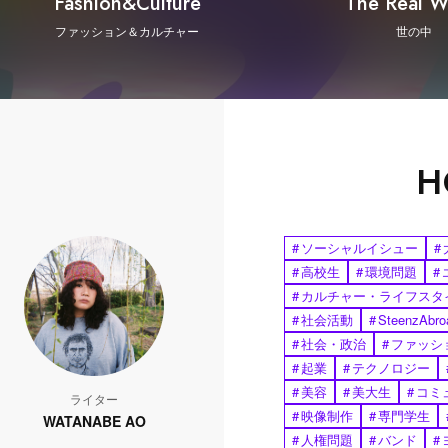
Fashion&Culture
The Real W
ファッション＆カルチャー
世の中
H
#
ソーシャルイシュー
#
#
高校生
#
環境問題
#
#
カルチャー・ライフスタ
#
社会活動
#
SteenzAbro
#
社会・政治
#
ファッシ
#
起業
#
テクノロジー
#
美容
#
美大生
#
コミ
ライター
#
映像制作
#
専門学生
WATANABE AO
#
人権問題
#
バンド
#