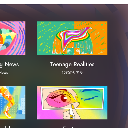
ng News
Teenage Realities
 News
10代のリアル