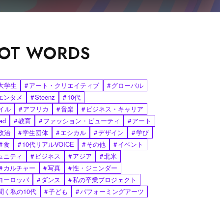
OT WORDS
大学生
#
アート・クリエイティブ
#
グローバル
エンタメ
#
Steenz
#
10代
イル
#
アフリカ
#
音楽
#
ビジネス・キャリア
ad
#
教育
#
ファッション・ビューティ
#
アート
政治
#
学生団体
#
エシカル
#
デザイン
#
学び
#
食
#
10代リアルVOICE
#
その他
#
イベント
ュニティ
#
ビジネス
#
アジア
#
北米
#
カルチャー
#
写真
#
性・ジェンダー
ヨーロッパ
#
ダンス
#
私の卒業プロジェクト
聞く私の10代
#
子ども
#
パフォーミングアーツ