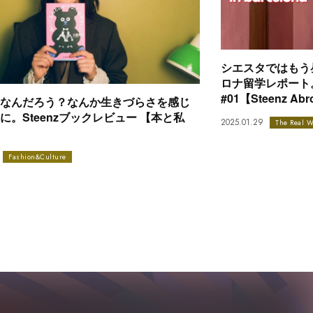
シエスタではもう昼
ロナ留学レポート。kan
#01【Steenz Ab
なんだろう？なんか生きづらさを感じ
に。Steenzブックレビュー 【本と私
2025.01.29
The Real W
Fashion&Culture