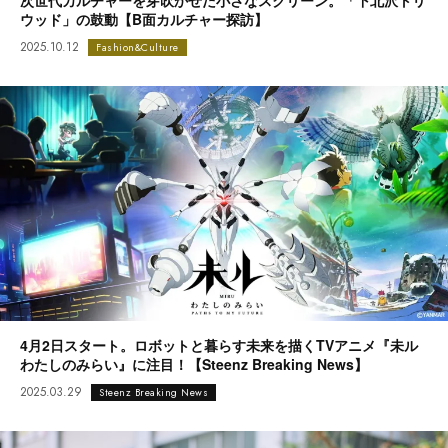
次世代カルチャーを芽吹かせた小さなスクリーン。「下北沢トリ
ウッド」の鼓動【B面カルチャー探訪】
2025.10.12
Fashion&Culture
4月2日スタート。ロボットと暮らす未来を描くTVアニメ『未ル
わたしのみらい』に注目！【Steenz Breaking News】
2025.03.29
Steenz Breaking News