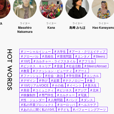
ライター
ライター
ライター
ライター
Masahiro
Kana
島﨑 みちほ
Hao Kanayama
Nakamura
HOT WORDS
#
ソーシャルイシュー
#
大学生
#
アート・クリエイティブ
#
グローバル
#
高校生
#
環境問題
#
エンタメ
#
Steenz
#
10代
#
カルチャー・ライフスタイル
#
アフリカ
#
ビジネス・キャリア
#
音楽
#
社会活動
#
SteenzAbroad
#
教育
#
ファッション・ビューティ
#
アート
#
ファッション
#
社会・政治
#
学生団体
#
エシカル
#
デザイン
#
学び
#
起業
#
テクノロジー
#
食
#
10代リアルVOICE
#
その他
#
イベント
#
美大生
#
美容
#
コミュニティ
#
ビジネス
#
アジア
#
北米
#
映像制作
#
専門学生
#
カルチャー
#
写真
#
性・ジェンダー
#
人権問題
#
バンド
#
ダンス
#
私の卒業プロジェクト
#
ヨーロッパ
#
ヘルスケア
#
あの人に聞く私の10代
#
子ども
#
パフォーミングアーツ