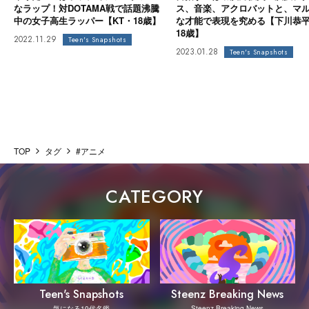
なラップ！対DOTAMA戦で話題沸騰
ス、音楽、アクロバットと、マ
中の女子高生ラッパー【KT・18歳】
な才能で表現を究める【下川恭
18歳】
2022.11.29
Teen's Snapshots
2023.01.28
Teen's Snapshots
TOP
タグ
#アニメ
CATEGORY
Steenz Breaking News
Teen's Snapshots
Steenz Breaking News
気になる10代名鑑