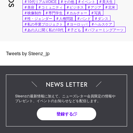
#
10代リアルVOICE
#
その他
#
イベント
#
美大生
#
美容
#
コミュニティ
#
ビジネス
#
アジア
#
北米
#
映像制作
#
専門学生
#
カルチャー
#
写真
#
性・ジェンダー
#
人権問題
#
バンド
#
ダンス
#
私の卒業プロジェクト
#
ヨーロッパ
#
ヘルスケア
#
あの人に聞く私の10代
#
子ども
#
パフォーミングアーツ
Tweets by Steenz_jp
NEWS LETTER
Steenzの最新情報に加えて、ニューズレター会員限定の情報や
プレゼント、イベントのお知らせなどを配信します。
登録する