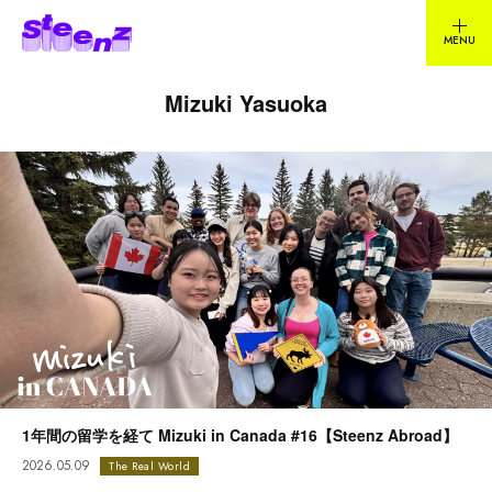
Mizuki Yasuoka
1年間の留学を経て Mizuki in Canada #16【Steenz Abroad】
2026.05.09
The Real World