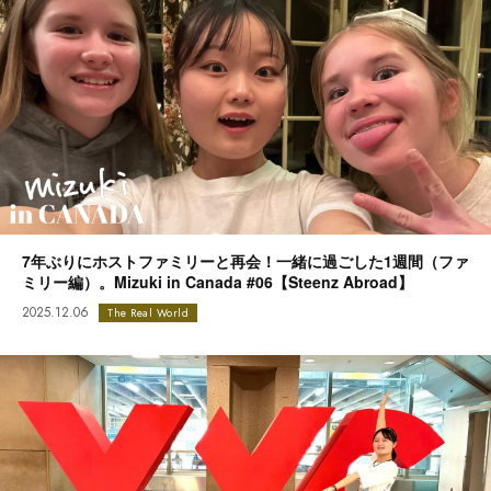
7年ぶりにホストファミリーと再会！一緒に過ごした1週間（ファ
ミリー編）。Mizuki in Canada #06【Steenz Abroad】
2025.12.06
The Real World