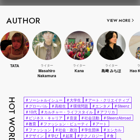
AUTHOR
VIEW MORE
ライター
ライター
ライター
ライター
Masahiro
Kana
島﨑 みちほ
Hao Kanayama
Nakamura
HOT WORDS
#
ソーシャルイシュー
#
大学生
#
アート・クリエイティブ
#
グローバル
#
高校生
#
環境問題
#
エンタメ
#
Steenz
#
10代
#
カルチャー・ライフスタイル
#
アフリカ
#
ビジネス・キャリア
#
音楽
#
社会活動
#
SteenzAbroad
#
教育
#
ファッション・ビューティ
#
アート
#
ファッション
#
社会・政治
#
学生団体
#
エシカル
#
デザイン
#
学び
#
起業
#
テクノロジー
#
食