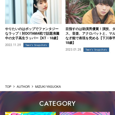
やりたいのはポップでファンタジー
目指すのは助演男優賞！演技、
なラップ！対DOTAMA戦で話題沸騰
ス、音楽、アクロバットと、マ
中の女子高生ラッパー【KT・18歳】
な才能で表現を究める【下川恭
18歳】
2022.11.29
Teen's Snapshots
2023.01.28
Teen's Snapshots
TOP
AUTHOR
MIZUKI YASUOKA
CATEGORY