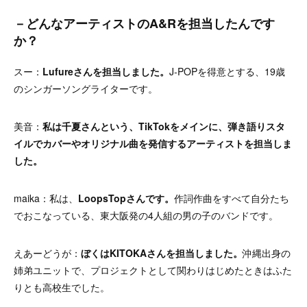
－どんなアーティストのA&Rを担当したんです
か？
スー：
Lufureさんを担当しました。
J-POPを得意とする、19歳
のシンガーソングライターです。
美音：
私は千夏さんという、TikTokをメインに、弾き語りスタ
イルでカバーやオリジナル曲を発信するアーティストを担当しま
した。
maika：私は、
LoopsTopさんです。
作詞作曲をすべて自分たち
でおこなっている、東大阪発の4人組の男の子のバンドです。
えあーどうが：
ぼくはKITOKAさんを担当しました。
沖縄出身の
姉弟ユニットで、プロジェクトとして関わりはじめたときはふた
りとも高校生でした。