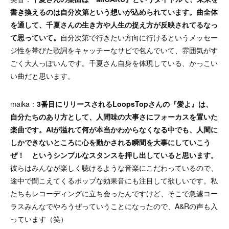
書き換えるのは自分次第という想いが込められています。曲全体
を通して、千夏さんの生き方や人生の捉え方が反映されてるなっ
て思っていて。
自分次第で行きたい方向に行けるというメッセー
ジ性を帯びた歌詞をキャッチーなサビで包んでいて、雰囲気がす
ごく大人っぽいんです。千夏さん自身を体現している、かっこい
い曲だと思います。
maika：
3番目にリリースされるLoopsTopさんの『愛よ』は、
自分たちのあり方として、人間味の大事さにフォーカスを置いた
楽曲です。AIが溢れて何が本当かわからなくなる中でも、人間に
しかできないところに心を動かされる瞬間を大事にしていこう
ぜ！ というシンプルなスタンスを押し出していると思います。
彼らはみんなが楽しく聴けるような音楽にこだわっているので、
途中で聞こえてくるポップな効果音にも注目して欲しいです。私
たちもレコーディングに立ち会ったんですけど、そこで急遽コー
ラスみんなでやろうぜっていうことになったので、A&Rの声も入
っています（笑）