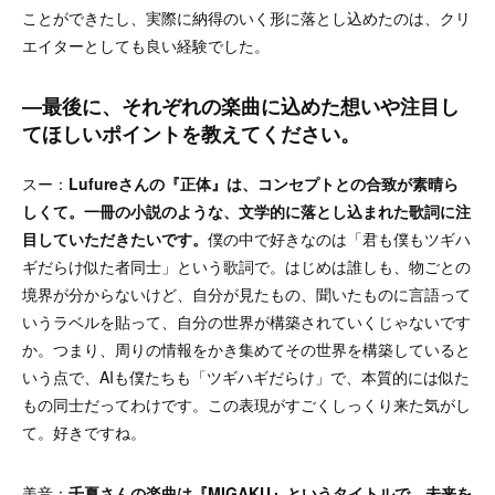
ことができたし、実際に納得のいく形に落とし込めたのは、クリ
エイターとしても良い経験でした。
―最後に、それぞれの楽曲に込めた想いや注目し
てほしいポイントを教えてください。
スー：
Lufureさんの『正体』は、コンセプトとの合致が素晴ら
しくて。一冊の小説のような、文学的に落とし込まれた歌詞に注
目していただきたいです。
僕の中で好きなのは「君も僕もツギハ
ギだらけ似た者同士」という歌詞で。はじめは誰しも、物ごとの
境界が分からないけど、自分が見たもの、聞いたものに言語って
いうラベルを貼って、自分の世界が構築されていくじゃないです
か。つまり、周りの情報をかき集めてその世界を構築していると
いう点で、AIも僕たちも「ツギハギだらけ」で、本質的には似た
もの同士だってわけです。この表現がすごくしっくり来た気がし
て。好きですね。
美音：
千夏さんの楽曲は『MIGAKU』というタイトルで、未来を