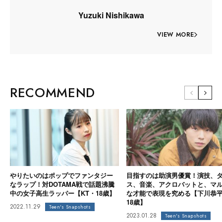
Yuzuki Nishikawa
VIEW MORE
RECOMMEND
やりたいのはポップでファンタジー
目指すのは助演男優賞！演技、
なラップ！対DOTAMA戦で話題沸騰
ス、音楽、アクロバットと、マ
中の女子高生ラッパー【KT・18歳】
な才能で表現を究める【下川恭
18歳】
2022.11.29
Teen's Snapshots
2023.01.28
Teen's Snapshots