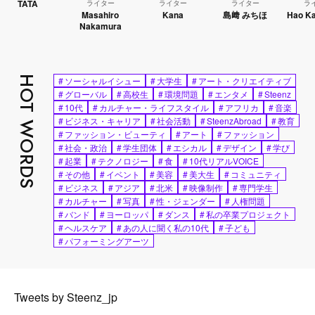
TA
ライター
ライター
ライター
ライター
Masahiro
Kana
島﨑 みちほ
Hao Kanayam
Nakamura
HOT WORDS
#
ソーシャルイシュー
#
大学生
#
アート・クリエイティブ
#
グローバル
#
高校生
#
環境問題
#
エンタメ
#
Steenz
#
10代
#
カルチャー・ライフスタイル
#
アフリカ
#
音楽
#
ビジネス・キャリア
#
社会活動
#
SteenzAbroad
#
教育
#
ファッション・ビューティ
#
アート
#
ファッション
#
社会・政治
#
学生団体
#
エシカル
#
デザイン
#
学び
#
起業
#
テクノロジー
#
食
#
10代リアルVOICE
#
その他
#
イベント
#
美容
#
美大生
#
コミュニティ
#
ビジネス
#
アジア
#
北米
#
映像制作
#
専門学生
#
カルチャー
#
写真
#
性・ジェンダー
#
人権問題
#
バンド
#
ヨーロッパ
#
ダンス
#
私の卒業プロジェクト
#
ヘルスケア
#
あの人に聞く私の10代
#
子ども
#
パフォーミングアーツ
Tweets by Steenz_jp