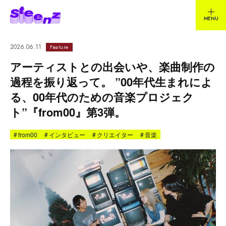
2026.06.11
Feature
アーティストとの出会いや、楽曲制作の
過程を振り返って。 ”00年代生まれによ
る、00年代のための音楽プロジェク
ト”『from00』第3弾。
#
from00
#
インタビュー
#
クリエイター
#
音楽