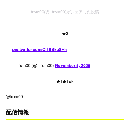
from00(@_from00)がシェアした投稿
★X
pic.twitter.com/ClT9Bko8Hh
— from00 (@_from00)
November 5, 2025
★TikTok
@from00_
配信情報