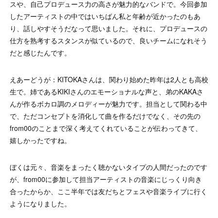
スや、自己プロデュース力の高さが魅力的なバンドで。今回参加
したアーティストの中ではいちばん私と年齢が近かったのもあ
り、話しやすそうだなって思いました。それに、プロデュースの
仕方を熟考するスタンスが似ているので、良いチームになれそう
だと感じたんです。
えあーどうが：KITOKAさんは、関わり始めた昨年は2人とも高校
生で。姉であるKIKIさんのエモーショナルな声と、弟のKAKAさ
んが作るボカロ調のメロディーが魅力です。担当として関わる中
で、ただコンセプトを消化して曲を作るだけでなく、その先の
from00のことまで深く考えてくれていることが伝わってきて、
嬉しかったですね。
ぼくは元々、音楽をまったく聴かないタイプの人間だったのです
が、from00に参加して担当アーティストの音楽にじっくり向き
合ったからか、ここ半年では友だちとフェスや音楽ライブに行く
ようになりました。