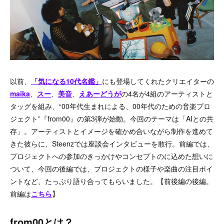
以前、
「気になる10代名鑑」
にも登場してくれたクリエイターの
maika
、
スー
、
美音
、
えあーどうが
の4名が4組のアーティストと
タッグを組み、“00年代生まれによる、00年代のための音楽プロ
ジェクト”『from00』の第3弾が始動。今回のテーマは「AIとの共
存」。アーティストとイメージを確かめ合いながら制作を進めて
きた彼らに、Steenzでは座談会インタビューを敢行。前編では、
プロジェクトへの参加のきっかけやコンセプトのに込めた想いに
ついて、今回の後編では、プロジェクトの様子や楽曲の注目ポイ
ントなど、たっぷり語り合ってもらいました。【前後編の後編。
前編は
こちら
】
from00とは？