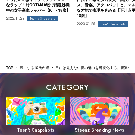
なラップ！対DOTAMA戦で話題沸騰
ス、音楽、アクロバットと、マ
中の女子高生ラッパー【KT・18歳】
な才能で表現を究める【下川恭
18歳】
2022.11.29
Teen's Snapshots
2023.01.28
Teen's Snapshots
TOP
気になる10代名鑑
目には見えない音の魅力を可視化する。音楽の世
CATEGORY
Steenz Breaking News
Teen's Snapshots