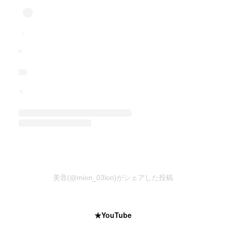
美音(@mion_03lon)がシェアした投稿
★YouTube