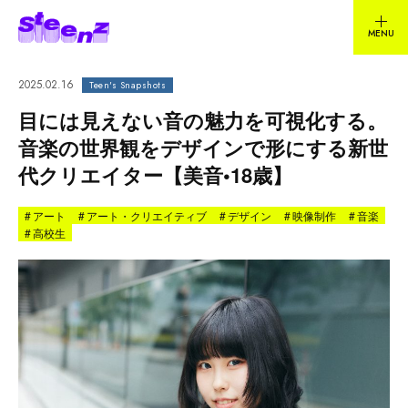
2025.02.16
Teen's Snapshots
目には見えない音の魅力を可視化する。
音楽の世界観をデザインで形にする新世
代クリエイター【美音•18歳】
#
アート
#
アート・クリエイティブ
#
デザイン
#
映像制作
#
音楽
#
高校生