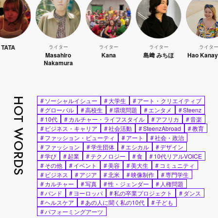
ライター
ライター
ライター
ライター
Masahiro
Kana
島﨑 みちほ
Hao Kanayama
Nakamura
HOT WORDS
#
ソーシャルイシュー
#
大学生
#
アート・クリエイティブ
#
グローバル
#
高校生
#
環境問題
#
エンタメ
#
Steenz
#
10代
#
カルチャー・ライフスタイル
#
アフリカ
#
音楽
#
ビジネス・キャリア
#
社会活動
#
SteenzAbroad
#
教育
#
ファッション・ビューティ
#
アート
#
社会・政治
#
ファッション
#
学生団体
#
エシカル
#
デザイン
#
学び
#
起業
#
テクノロジー
#
食
#
10代リアルVOICE
#
その他
#
イベント
#
美容
#
美大生
#
コミュニティ
#
ビジネス
#
アジア
#
北米
#
映像制作
#
専門学生
#
カルチャー
#
写真
#
性・ジェンダー
#
人権問題
#
バンド
#
ヨーロッパ
#
私の卒業プロジェクト
#
ダンス
#
ヘルスケア
#
あの人に聞く私の10代
#
子ども
#
パフォーミングアーツ