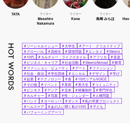
TATA
ライター
ライター
ライター
ライター
Masahiro
Kana
島﨑 みちほ
Hao Kanay
Nakamura
HOT WORDS
#
ソーシャルイシュー
#
大学生
#
アート・クリエイティブ
#
グローバル
#
高校生
#
環境問題
#
エンタメ
#
Steenz
#
10代
#
カルチャー・ライフスタイル
#
アフリカ
#
音楽
#
ビジネス・キャリア
#
社会活動
#
SteenzAbroad
#
教育
#
ファッション・ビューティ
#
アート
#
ファッション
#
社会・政治
#
学生団体
#
エシカル
#
デザイン
#
学び
#
起業
#
テクノロジー
#
食
#
10代リアルVOICE
#
その他
#
イベント
#
美容
#
美大生
#
コミュニティ
#
ビジネス
#
アジア
#
北米
#
映像制作
#
専門学生
#
カルチャー
#
写真
#
性・ジェンダー
#
人権問題
#
バンド
#
ヨーロッパ
#
ダンス
#
私の卒業プロジェクト
#
ヘルスケア
#
あの人に聞く私の10代
#
子ども
#
パフォーミングアーツ