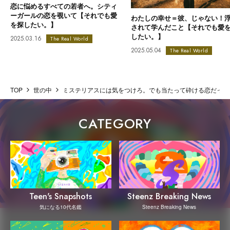
恋に悩めるすべての若者へ。シティ
ーガールの恋を覗いて【それでも愛
わたしの幸せ＝彼、じゃない！
を探したい。】
されて学んだこと【それでも愛
したい。】
2025.03.16
The Real World
2025.05.04
The Real World
TOP
世の中
ミステリアスには気をつけろ。でも当たって砕ける恋だって
CATEGORY
Steenz Breaking News
Teen's Snapshots
Steenz Breaking News
気になる10代名鑑