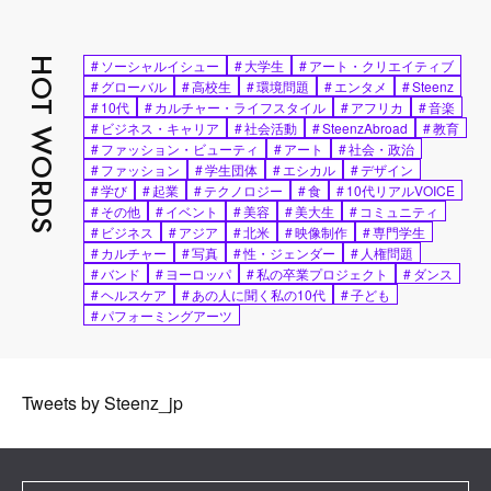
HOT WORDS
#
ソーシャルイシュー
#
大学生
#
アート・クリエイティブ
#
グローバル
#
高校生
#
環境問題
#
エンタメ
#
Steenz
#
10代
#
カルチャー・ライフスタイル
#
アフリカ
#
音楽
#
ビジネス・キャリア
#
社会活動
#
SteenzAbroad
#
教育
#
ファッション・ビューティ
#
アート
#
社会・政治
#
ファッション
#
学生団体
#
エシカル
#
デザイン
#
学び
#
起業
#
テクノロジー
#
食
#
10代リアルVOICE
#
その他
#
イベント
#
美容
#
美大生
#
コミュニティ
#
ビジネス
#
アジア
#
北米
#
映像制作
#
専門学生
#
カルチャー
#
写真
#
性・ジェンダー
#
人権問題
#
バンド
#
ヨーロッパ
#
私の卒業プロジェクト
#
ダンス
#
ヘルスケア
#
あの人に聞く私の10代
#
子ども
#
パフォーミングアーツ
Tweets by Steenz_jp