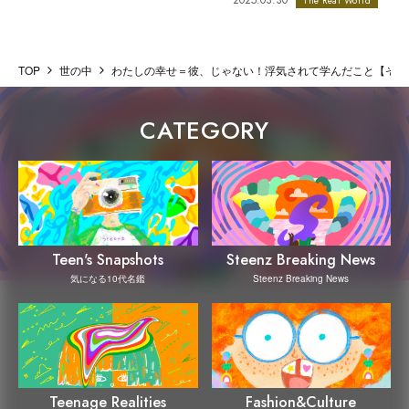
The Real World
TOP
世の中
わたしの幸せ＝彼、じゃない！浮気されて学んだこと【それ
CATEGORY
Steenz Breaking News
Teen's Snapshots
Steenz Breaking News
気になる10代名鑑
Teenage Realities
Fashion&Culture