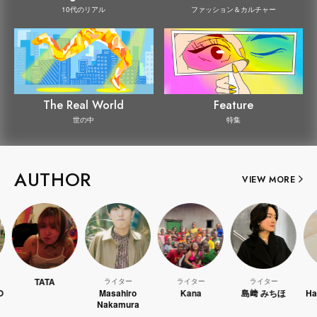
10代のリアル
ファッション＆カルチャー
The Real World
Feature
世の中
特集
AUTHOR
VIEW MORE
TATA
ライター
ライター
ライター
ライ
Masahiro
Kana
島﨑 みちほ
Hao Kan
Nakamura