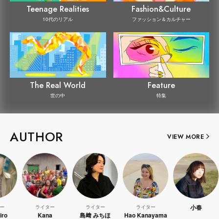
Teenage Realities
Fashion&Culture
10代のリアル
ファッション＆カルチャー
The Real World
Feature
世の中
特集
AUTHOR
VIEW MORE
小春
ライター
ライター
ライター
Kana
島﨑 みちほ
Hao Kanayama
WA