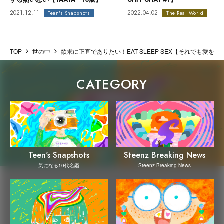
2021.12.11
2022.04.02
Teen's Snapshots
The Real World
TOP
世の中
欲求に正直でありたい！EAT SLEEP SEX【それでも愛を
CATEGORY
Steenz Breaking News
Teen's Snapshots
Steenz Breaking News
気になる10代名鑑