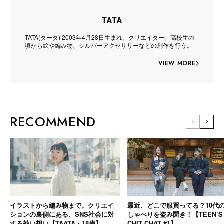
TATA
TATA(タータ) 2003年4月28日生まれ。クリエイター。高校生の
頃から絵や編み物、シルバーアクセサリーなどの創作を行う。
VIEW MORE
RECOMMEND
イラストから編み物まで。クリエイ
最近、どこで服買ってる？10代
ションの裏側にある、SNS社会に対
しゃべりを盗み聞き！【TEEN’S
する熱い想い【TAATA・18歳】
CHIT CHAT #1】