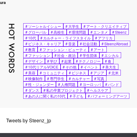
HOT WORDS
#
ソーシャルイシュー
#
大学生
#
アート・クリエイティブ
#
グローバル
#
高校生
#
環境問題
#
エンタメ
#
Steenz
#
10代
#
カルチャー・ライフスタイル
#
アフリカ
#
ビジネス・キャリア
#
音楽
#
社会活動
#
SteenzAbroad
#
教育
#
ファッション・ビューティ
#
アート
#
ファッション
#
社会・政治
#
学生団体
#
エシカル
#
デザイン
#
学び
#
起業
#
テクノロジー
#
食
#
10代リアルVOICE
#
その他
#
イベント
#
美大生
#
美容
#
コミュニティ
#
ビジネス
#
アジア
#
北米
#
映像制作
#
専門学生
#
カルチャー
#
写真
#
性・ジェンダー
#
人権問題
#
ヨーロッパ
#
バンド
#
ダンス
#
私の卒業プロジェクト
#
ヘルスケア
#
あの人に聞く私の10代
#
子ども
#
パフォーミングアーツ
Tweets by Steenz_jp