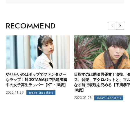
RECOMMEND
やりたいのはポップでファンタジー
目指すのは助演男優賞！演技、
なラップ！対DOTAMA戦で話題沸騰
ス、音楽、アクロバットと、マ
中の女子高生ラッパー【KT・18歳】
な才能で表現を究める【下川恭
18歳】
2022.11.29
Teen's Snapshots
2023.01.28
Teen's Snapshots