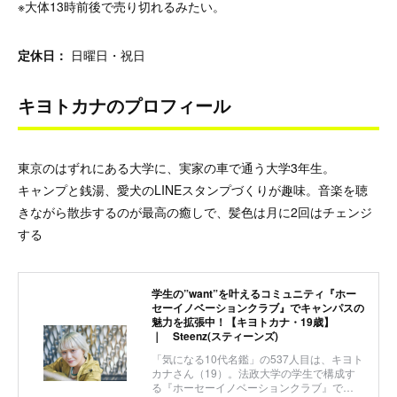
※大体13時前後で売り切れるみたい。
定休日：
日曜日・祝日
キヨトカナのプロフィール
東京のはずれにある大学に、実家の車で通う大学3年生。
キャンプと銭湯、愛犬のLINEスタンプづくりが趣味。音楽を聴
きながら散歩するのが最高の癒しで、髪色は月に2回はチェンジ
する
学生の”want”を叶えるコミュニティ『ホー
セーイノベーションクラブ』でキャンパスの
魅力を拡張中！【キヨトカナ・19歳】
｜ Steenz(スティーンズ)
「気になる10代名鑑」の537人目は、キヨト
カナさん（19）。法政大学の学生で構成す
る『ホーセーイノベーションクラブ』で…