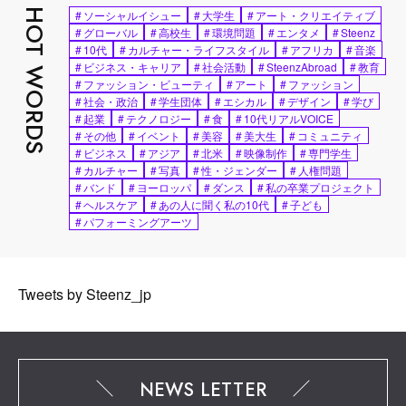
HOT WORDS
#
ソーシャルイシュー
#
大学生
#
アート・クリエイティブ
#
グローバル
#
高校生
#
環境問題
#
エンタメ
#
Steenz
#
10代
#
カルチャー・ライフスタイル
#
アフリカ
#
音楽
#
ビジネス・キャリア
#
社会活動
#
SteenzAbroad
#
教育
#
ファッション・ビューティ
#
アート
#
ファッション
#
社会・政治
#
学生団体
#
エシカル
#
デザイン
#
学び
#
起業
#
テクノロジー
#
食
#
10代リアルVOICE
#
その他
#
イベント
#
美容
#
美大生
#
コミュニティ
#
ビジネス
#
アジア
#
北米
#
映像制作
#
専門学生
#
カルチャー
#
写真
#
性・ジェンダー
#
人権問題
#
バンド
#
ヨーロッパ
#
ダンス
#
私の卒業プロジェクト
#
ヘルスケア
#
あの人に聞く私の10代
#
子ども
#
パフォーミングアーツ
Tweets by Steenz_jp
NEWS LETTER