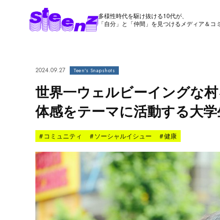
多様性時代を駆け抜ける10代が、
「自分」と「仲間」を見つけるメディア＆コ
2024.09.27
Teen's Snapshots
世界一ウェルビーイングな村
体感をテーマに活動する大学
#
コミュニティ
#
ソーシャルイシュー
#
健康