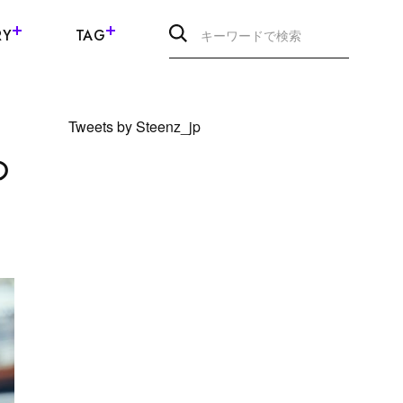
RY
TAG
Tweets by Steenz_jp
の