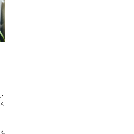
い
いん
る地