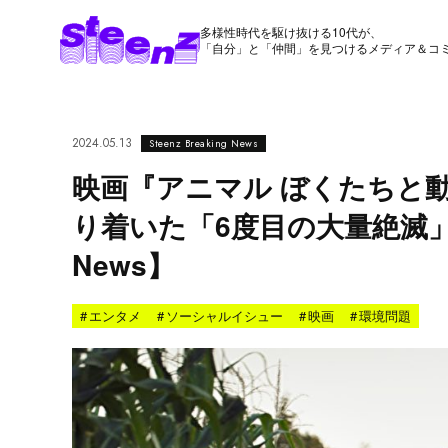
多様性時代を駆け抜ける10代が、
「自分」と「仲間」を見つけるメディア＆コ
2024.05.13
Steenz Breaking News
映画『アニマル ぼくたちと
り着いた「6度目の大量絶滅」への
News】
#
エンタメ
#
ソーシャルイシュー
#
映画
#
環境問題