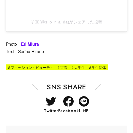
そラ⃠(@s_o_r_a_da)がシェアした投稿
Photo：
Eri Miura
Text：Serina Hirano
#
ファッション・ビューティ
#
古着
#
大学生
#
学生団体
SNS SHARE
Twitter
Facebook
LINE