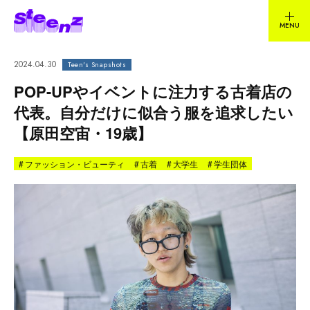
2024.04.30
Teen's Snapshots
POP-UPやイベントに注力する古着店の
代表。自分だけに似合う服を追求したい
【原田空宙・19歳】
#
ファッション・ビューティ
#
古着
#
大学生
#
学生団体