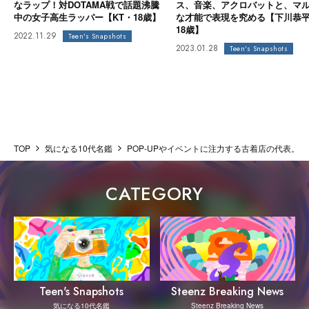
なラップ！対DOTAMA戦で話題沸騰
ス、音楽、アクロバットと、マ
中の女子高生ラッパー【KT・18歳】
な才能で表現を究める【下川恭
18歳】
2022.11.29
Teen's Snapshots
2023.01.28
Teen's Snapshots
TOP
気になる10代名鑑
POP-UPやイベントに注力する古着店の代表。
CATEGORY
Steenz Breaking News
Teen's Snapshots
Steenz Breaking News
気になる10代名鑑