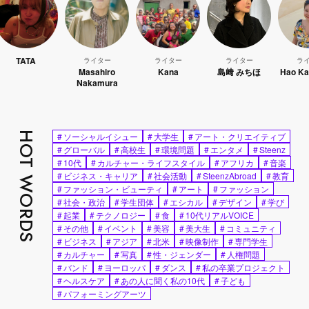
TA
ライター
ライター
ライター
ライター
Masahiro
Kana
島﨑 みちほ
Hao Kanayam
Nakamura
HOT WORDS
#
ソーシャルイシュー
#
大学生
#
アート・クリエイティブ
#
グローバル
#
高校生
#
環境問題
#
エンタメ
#
Steenz
#
10代
#
カルチャー・ライフスタイル
#
アフリカ
#
音楽
#
ビジネス・キャリア
#
社会活動
#
SteenzAbroad
#
教育
#
ファッション・ビューティ
#
アート
#
ファッション
#
社会・政治
#
学生団体
#
エシカル
#
デザイン
#
学び
#
起業
#
テクノロジー
#
食
#
10代リアルVOICE
#
その他
#
イベント
#
美容
#
美大生
#
コミュニティ
#
ビジネス
#
アジア
#
北米
#
映像制作
#
専門学生
#
カルチャー
#
写真
#
性・ジェンダー
#
人権問題
#
バンド
#
ヨーロッパ
#
ダンス
#
私の卒業プロジェクト
#
ヘルスケア
#
あの人に聞く私の10代
#
子ども
#
パフォーミングアーツ