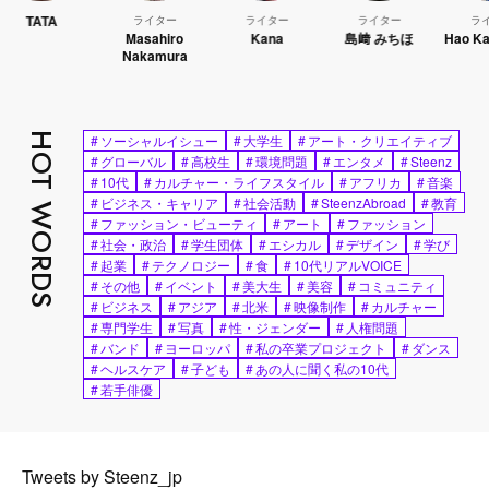
ライター
ライター
ライター
ライター
Masahiro
Kana
島﨑 みちほ
Hao Kanayama
Nakamura
HOT WORDS
#
ソーシャルイシュー
#
大学生
#
アート・クリエイティブ
#
グローバル
#
高校生
#
環境問題
#
エンタメ
#
Steenz
#
10代
#
カルチャー・ライフスタイル
#
アフリカ
#
音楽
#
ビジネス・キャリア
#
社会活動
#
SteenzAbroad
#
教育
#
ファッション・ビューティ
#
アート
#
ファッション
#
社会・政治
#
学生団体
#
エシカル
#
デザイン
#
学び
#
起業
#
テクノロジー
#
食
#
10代リアルVOICE
#
その他
#
イベント
#
美大生
#
美容
#
コミュニティ
#
ビジネス
#
アジア
#
北米
#
映像制作
#
カルチャー
#
専門学生
#
写真
#
性・ジェンダー
#
人権問題
#
バンド
#
ヨーロッパ
#
私の卒業プロジェクト
#
ダンス
#
ヘルスケア
#
子ども
#
あの人に聞く私の10代
#
若手俳優
Tweets by Steenz_jp