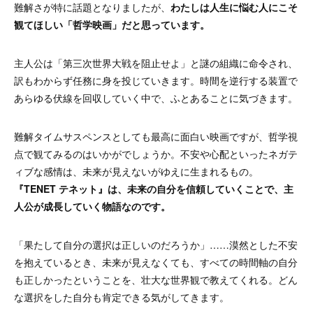
難解さが特に話題となりましたが、
わたしは人生に悩む人にこそ
観てほしい「哲学映画」だと思っています。
主人公は「第三次世界大戦を阻止せよ」と謎の組織に命令され、
訳もわからず任務に身を投じていきます。時間を逆行する装置で
あらゆる伏線を回収していく中で、ふとあることに気づきます。
難解タイムサスペンスとしても最高に面白い映画ですが、哲学視
点で観てみるのはいかがでしょうか。
不安や心配といったネガテ
ィブな感情は、未来が見えないがゆえに生まれるもの。
『TENET テネット』は、未来の自分を信頼していくことで、主
人公が成長していく物語なのです。
「果たして自分の選択は正しいのだろうか」……
漠然とした不安
を抱えているとき、未来が見えなくても、すべての時間軸の自分
も正しかったということを、壮大な世界観で教えてくれる。どん
な選択をした自分も肯定できる気がしてきます。