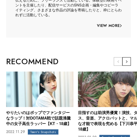
ントを主催したり、配信サービスのSNS企画・編集やコピーラ
イティング、さまざまな作品の評論を寄稿したりと、枠にとらわ
れずに活動している。
VIEW MORE
RECOMMEND
やりたいのはポップでファンタジー
目指すのは助演男優賞！演技、
なラップ！対DOTAMA戦で話題沸騰
ス、音楽、アクロバットと、マ
中の女子高生ラッパー【KT・18歳】
な才能で表現を究める【下川恭
18歳】
2022.11.29
Teen's Snapshots