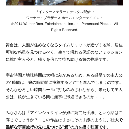
『インターステラー』デジタル配信中
ワーナー・ブラザース ホームエンターテイメント
© 2014 Warner Bros. Entertainment, Inc. and Paramount Pictures. All
Rights Reserved.
舞台は、
人類が住めなくなるタイムリミットが近づく地球。居住
可能な惑星を見つけるべく、生きて帰れる保証のないミッション
に挑む主人公と、帰りを信じて待ち続ける娘の物語です。
宇宙時間と地球時間は大幅に差があるため、ある惑星での主人公
の1時間は、娘の時間軸に換算すると7年も進んでしまうのです。
そんな恐ろしい時間ルールに打ちのめされながら、果たして主人
公は、娘が生きている間に無事に帰還できるのか……。
みなさんは「アインシュタインが娘に宛てた手紙」という話はご
存じでしょうか？ この作品はまさにその手紙のように、
壮大で
難解な宇宙旅行の先に見つける“愛”の力を描く映画です。