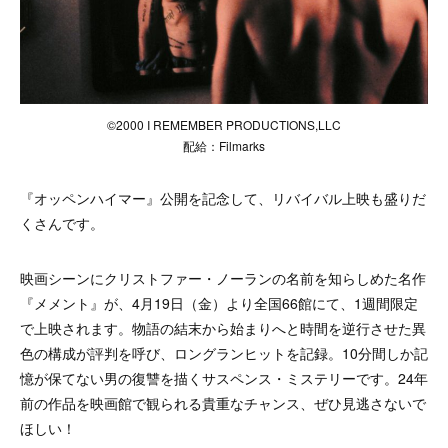
©2000 I REMEMBER PRODUCTIONS,LLC
配給：Filmarks
『オッペンハイマー』公開を記念して、リバイバル上映も盛りだ
くさんです。
映画シーンにクリストファー・ノーランの名前を知らしめた名作
『メメント』が、4月19日（金）より全国66館にて、1週間限定
で上映されます。
物語の結末から始まりへと時間を逆行させた異
色の構成が評判を呼び、ロングランヒットを記録。
10分間しか記
憶が保てない男の復讐を描くサスペンス・ミステリーです。
24年
前の作品を映画館で観られる貴重なチャンス、ぜひ見逃さないで
ほしい！