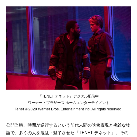
『TENET テネット』デジタル配信中
ワーナー・ブラザース ホームエンターテイメント
Tenet © 2020 Warner Bros. Entertainment Inc. All rights reserved.
公開当時、時間が逆行するという前代未聞の映像表現と複雑な物
語で、多くの人を混乱・魅了させた『TENET テネット』。その