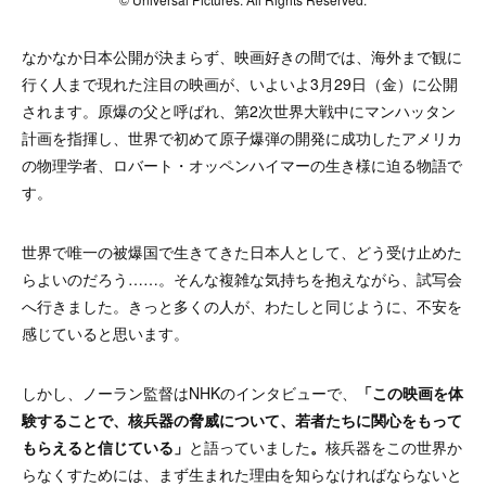
なかなか日本公開が決まらず、映画好きの間では、海外まで観に
行く人まで現れた注目の映画が、いよいよ3月29日（金）に公開
されます。原爆の父と呼ばれ、第2次世界大戦中にマンハッタン
計画を指揮し、世界で初めて原子爆弾の開発に成功したアメリカ
の物理学者、ロバート・オッペンハイマーの生き様に迫る物語で
す。
世界で唯一の被爆国で生きてきた日本人として、どう受け止めた
らよいのだろう……。そんな
複雑な気持ちを抱えながら、試写会
へ行きました。きっと多くの人が、わたしと同じように、不安を
感じていると思います。
しかし、ノーラン監督は
NHKのインタビュー
で、
「この映画を体
験することで、核兵器の脅威について、若者たちに関心をもって
もらえると信じている」
と語っていました
。
核兵器をこの世界か
らなくすためには、まず生まれた理由を知らなければならないと