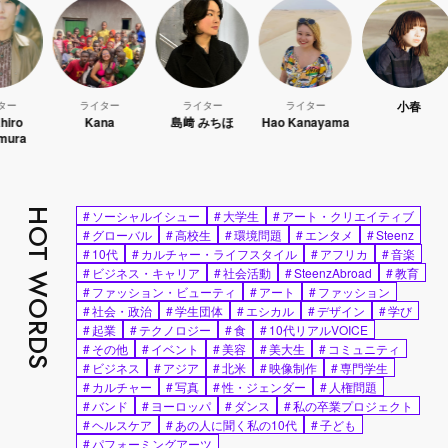
小春
ライター
ライター
ライター
Kana
島﨑 みちほ
Hao Kanayama
W
HOT WORDS
#
ソーシャルイシュー
#
大学生
#
アート・クリエイティブ
#
グローバル
#
高校生
#
環境問題
#
エンタメ
#
Steenz
#
10代
#
カルチャー・ライフスタイル
#
アフリカ
#
音楽
#
ビジネス・キャリア
#
社会活動
#
SteenzAbroad
#
教育
#
ファッション・ビューティ
#
アート
#
ファッション
#
社会・政治
#
学生団体
#
エシカル
#
デザイン
#
学び
#
起業
#
テクノロジー
#
食
#
10代リアルVOICE
#
その他
#
イベント
#
美容
#
美大生
#
コミュニティ
#
ビジネス
#
アジア
#
北米
#
映像制作
#
専門学生
#
カルチャー
#
写真
#
性・ジェンダー
#
人権問題
#
バンド
#
ヨーロッパ
#
ダンス
#
私の卒業プロジェクト
#
ヘルスケア
#
あの人に聞く私の10代
#
子ども
#
パフォーミングアーツ