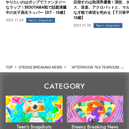
やりたいのはポップでファンタジー
目指すのは助演男優賞！演技、
なラップ！対DOTAMA戦で話題沸騰
ス、音楽、アクロバットと、マ
中の女子高生ラッパー【KT・18歳】
な才能で表現を究める【下川恭
18歳】
2022.11.29
Teen's Snapshots
2023.01.28
Teen's Snapshots
TOP
STEENZ BREAKING NEWS
「AFTERNOON TEA TEAROO
CATEGORY
Steenz Breaking News
Teen's Snapshots