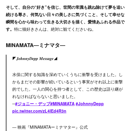
そして、自分の“好き”を信じ、世間の常識も跳ね除けて夢を追い
続ける尊さ、何気ない日々の美しさに気づくこと、そして幸せな
瞬間を心から味わって生きる大切さを描く、愛情あふれる作品で
す。
特に猫好きさんは、絶対に観てくださいね。
MINAMATA―ミナマタ―
◤𝑱𝒐𝒉𝒏𝒏𝒚𝑫𝒆𝒑𝒑 𝑴𝒆𝒔𝒔𝒂𝒈𝒆◢
水俣に関する知識を深めていくうちに衝撃を受けました。し
かもまだその影響が続いているという事実がそれ以上に衝撃
的でした。一人の関心を持つ者として、この歴史は語り継が
れなければならないと思いました。
─
#ジョニー・デップ
#MINAMATA
#JohnnyDepp
pic.twitter.com/zL4lEd4R3n
— 映画『MINAMATAーミナマター』公式