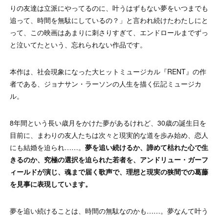
りの友達は立派にやってるのに、叶うはずもない夢をいつまでも
追って、時間を無駄にしているの？」と言われ続けたわたしにと
って、この映画はあまりに刺さりすぎて、エンドロールまでずっ
と泣いてたという、忘れられない作品です。
本作は、社会現象になった大ヒットミュージカル『RENT』の作
者である、ジョナサン・ラーソンの人生を描く伝記ミュージカ
ル。
8年間という長い歳月をかけた夢があるけれど、30歳の誕生日を
目前に、まわりの友人たちは次々と現実的な道を歩み始め、恋人
にも結婚を迫られ……。
夢を追い続けるか、諦めて枯れた心で生
きるのか、究極の選択を迫られた若者を、アンドリュー・ガーフ
ィールドが演じ、魂まで届く歌声で、理想と現実の狭間での葛藤
を見事に表現しています。
夢を追い続けることは、時間の無駄なのかも……。夢なんて叶う