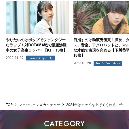
やりたいのはポップでファンタジー
目指すのは助演男優賞！演技、
なラップ！対DOTAMA戦で話題沸騰
ス、音楽、アクロバットと、マ
中の女子高生ラッパー【KT・18歳】
な才能で表現を究める【下川恭
18歳】
2022.11.29
Teen's Snapshots
2023.01.28
Teen's Snapshots
TOP
ファッション＆カルチャー
2024年はモチベを上げてくれる「伝記モ
CATEGORY