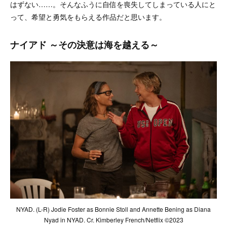
はずない……。そんなふうに自信を喪失してしまっている人にと
って、希望と勇気をもらえる作品だと思います。
ナイアド ～その決意は海を越える～
NYAD. (L-R) Jodie Foster as Bonnie Stoll and Annette Bening as Diana
Nyad in NYAD. Cr. Kimberley French/Netflix ©2023