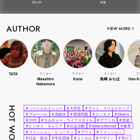
世の中
特集
AUTHOR
VIEW MORE
TA
ライター
ライター
ライター
ライター
Masahiro
Kana
島﨑 みちほ
Hao Kanayam
Nakamura
HOT WORDS
#
ソーシャルイシュー
#
大学生
#
アート・クリエイティブ
#
グローバル
#
高校生
#
環境問題
#
エンタメ
#
Steenz
#
10代
#
カルチャー・ライフスタイル
#
アフリカ
#
音楽
#
ビジネス・キャリア
#
社会活動
#
SteenzAbroad
#
教育
#
ファッション・ビューティ
#
アート
#
ファッション
#
社会・政治
#
学生団体
#
エシカル
#
デザイン
#
学び