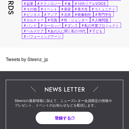
#
起業
#
テクノロジー
#
食
#
10代リアルVOICE
#
その他
#
イベント
#
美容
#
美大生
#
コミュニティ
#
ビジネス
#
アジア
#
北米
#
映像制作
#
専門学生
#
カルチャー
#
写真
#
性・ジェンダー
#
人権問題
#
バンド
#
ヨーロッパ
#
ダンス
#
私の卒業プロジェクト
#
ヘルスケア
#
あの人に聞く私の10代
#
子ども
#
パフォーミングアーツ
Tweets by Steenz_jp
NEWS LETTER
Steenzの最新情報に加えて、ニューズレター会員限定の情報や
プレゼント、イベントのお知らせなどを配信します。
登録する