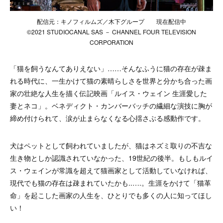
配信元：キノフィルムズ／木下グループ 現在配信中
©2021 STUDIOCANAL SAS － CHANNEL FOUR TELEVISION
CORPORATION
「猫を飼うなんてありえない」……そんなふうに猫の存在が疎ま
れる時代に、一生かけて猫の素晴らしさを世界と分かち合った画
家の壮絶な人生を描く伝記映画「ルイス・ウェイン 生涯愛した
妻とネコ」。ベネディクト・カンバーバッチの繊細な演技に胸が
締め付けられて、涙が止まらなくなる心揺さぶる感動作です。
犬はペットとして飼われていましたが、猫はネズミ取りの不吉な
生き物としか認識されていなかった、19世紀の後半。もしもルイ
ス・ウェインが常識を超えて猫画家として活動していなければ、
現代でも猫の存在は疎まれていたかも..….。生涯をかけて「猫革
命」を起こした画家の人生を、ひとりでも多くの人に知ってほし
い！