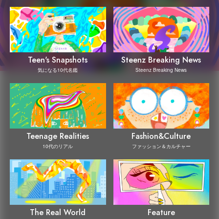
Steenz Breaking News
Teen's Snapshots
Steenz Breaking News
気になる10代名鑑
Teenage Realities
Fashion&Culture
10代のリアル
ファッション＆カルチャー
The Real World
Feature