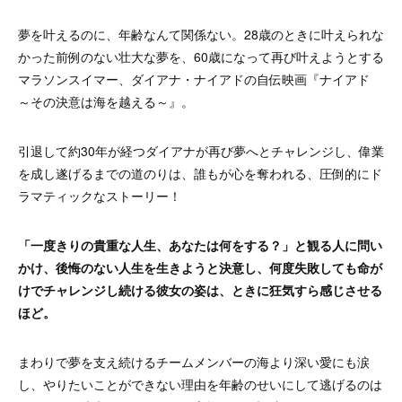
夢を叶えるのに、年齢なんて関係ない。28歳のときに叶えられな
かった前例のない壮大な夢を、60歳になって再び叶えようとする
マラソンスイマー、ダイアナ・ナイアドの自伝映画『ナイアド
～その決意は海を越える～』。
引退して約30年が経つダイアナが再び夢へとチャレンジし、偉業
を成し遂げるまでの道のりは、誰もが心を奪われる、圧倒的にド
ラマティックなストーリー！
「一度きりの貴重な人生、あなたは何をする？」と観る人に問い
かけ、後悔のない人生を生きようと決意し、何度失敗しても命が
けでチャレンジし続ける彼女の姿は、ときに狂気すら感じさせる
ほど。
まわりで夢を支え続けるチームメンバーの海より深い愛にも涙
し、やりたいことができない理由を年齢のせいにして逃げるのは