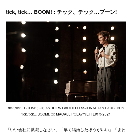
tick, tick… BOOM! : チック、チック…ブーン!
tick, tick…BOOM! (L-R) ANDREW GARFIELD as JONATHAN LARSON in
tick, tick…BOOM!. Cr. MACALL POLAY/NETFLIX © 2021
「いい会社に就職しなさい」「早く結婚したほうがいい」「まわ