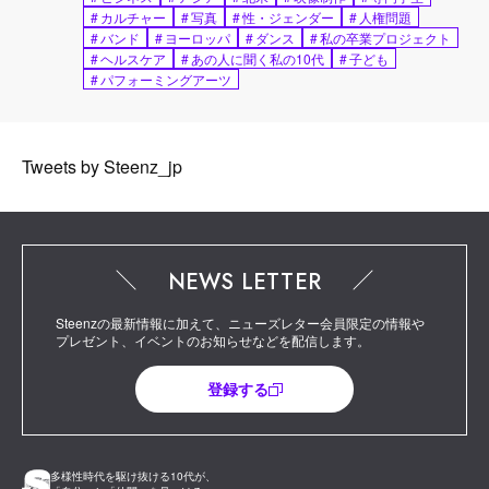
#
カルチャー
#
写真
#
性・ジェンダー
#
人権問題
#
バンド
#
ヨーロッパ
#
ダンス
#
私の卒業プロジェクト
#
ヘルスケア
#
あの人に聞く私の10代
#
子ども
#
パフォーミングアーツ
Tweets by Steenz_jp
NEWS LETTER
Steenzの最新情報に加えて、ニューズレター会員限定の情報や
プレゼント、イベントのお知らせなどを配信します。
登録する
多様性時代を駆け抜ける10代が、