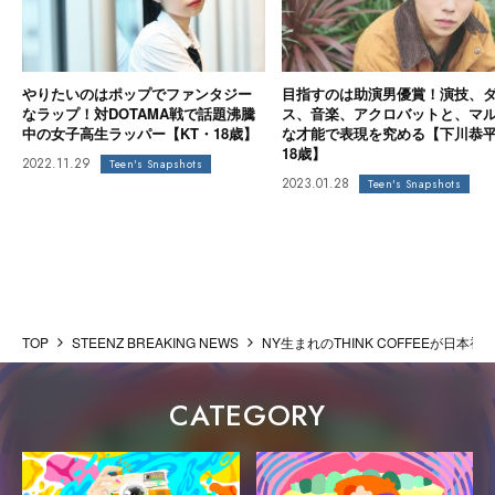
やりたいのはポップでファンタジー
目指すのは助演男優賞！演技、
なラップ！対DOTAMA戦で話題沸騰
ス、音楽、アクロバットと、マ
中の女子高生ラッパー【KT・18歳】
な才能で表現を究める【下川恭
18歳】
2022.11.29
Teen's Snapshots
2023.01.28
Teen's Snapshots
TOP
STEENZ BREAKING NEWS
NY生まれのTHINK COFFEEが日本
CATEGORY