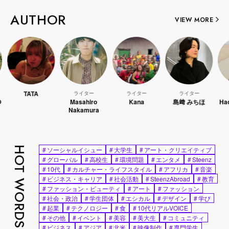
AUTHOR
VIEW MORE
TATA
ライター
ライター
ライター
ライ
Masahiro
Kana
島﨑 みちほ
Hao Ka
Nakamura
HOT WORDS
#
ソーシャルイシュー
#
大学生
#
アート・クリエイティブ
#
グローバル
#
高校生
#
環境問題
#
エンタメ
#
Steenz
#
10代
#
カルチャー・ライフスタイル
#
アフリカ
#
音楽
#
ビジネス・キャリア
#
社会活動
#
SteenzAbroad
#
教育
#
ファッション・ビューティ
#
アート
#
ファッション
#
社会・政治
#
学生団体
#
エシカル
#
デザイン
#
学び
#
起業
#
テクノロジー
#
食
#
10代リアルVOICE
#
その他
#
イベント
#
美容
#
美大生
#
コミュニティ
#
ビジネス
#
アジア
#
北米
#
映像制作
#
専門学生