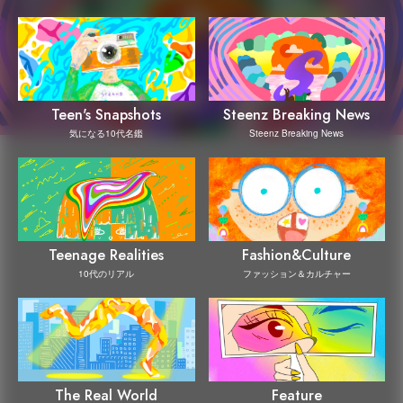
Steenz Breaking News
Teen's Snapshots
Steenz Breaking News
気になる10代名鑑
Teenage Realities
Fashion&Culture
10代のリアル
ファッション＆カルチャー
The Real World
Feature