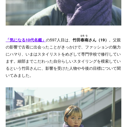
はる
な
「気になる10代名鑑」
の597人目は、
竹田
春
南
さん（19）
。父親
の影響で古着に出会ったことがきっかけで、ファッションの魅力
にハマり、いまはスタイリストをめざして専門学校で修行してい
ます。細部までこだわった自分らしいスタイリングを模索してい
るという竹田さんに、影響を受けた人物や今後の目標について聞
いてみました。