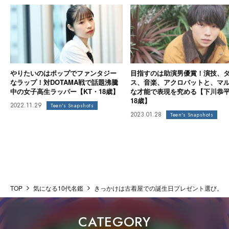
やりたいのはポップでファンタジー
目指すのは助演男優賞！演技、
なラップ！対DOTAMA戦で話題沸騰
ス、音楽、アクロバットと、マ
中の女子高生ラッパー【KT・18歳】
な才能で表現を究める【下川恭
18歳】
2022.11.29
Teen's Snapshots
2023.01.28
Teen's Snapshots
TOP
気になる10代名鑑
きっかけは古着屋での誕生日プレゼント選び。紙
CATEGORY