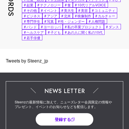
#
起業
#
テクノロジー
#
食
#
10代リアルVOICE
#
その他
#
イベント
#
美大生
#
美容
#
コミュニティ
#
ビジネス
#
アジア
#
北米
#
映像制作
#
カルチャー
#
専門学生
#
写真
#
性・ジェンダー
#
人権問題
#
バンド
#
ヨーロッパ
#
私の卒業プロジェクト
#
ダンス
#
ヘルスケア
#
子ども
#
あの人に聞く私の10代
#
若手俳優
Tweets by Steenz_jp
NEWS LETTER
Steenzの最新情報に加えて、ニューズレター会員限定の情報や
プレゼント、イベントのお知らせなどを配信します。
登録する