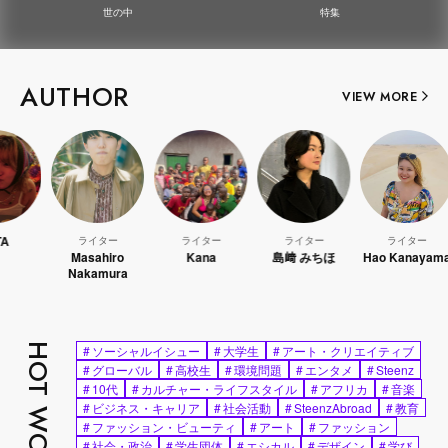
世の中
特集
AUTHOR
VIEW MORE
ライター
ライター
ライター
ライター
Masahiro
Kana
島﨑 みちほ
Hao Kanayama
Nakamura
HOT WORDS
#
ソーシャルイシュー
#
大学生
#
アート・クリエイティブ
#
グローバル
#
高校生
#
環境問題
#
エンタメ
#
Steenz
#
10代
#
カルチャー・ライフスタイル
#
アフリカ
#
音楽
#
ビジネス・キャリア
#
社会活動
#
SteenzAbroad
#
教育
#
ファッション・ビューティ
#
アート
#
ファッション
#
社会・政治
#
学生団体
#
エシカル
#
デザイン
#
学び