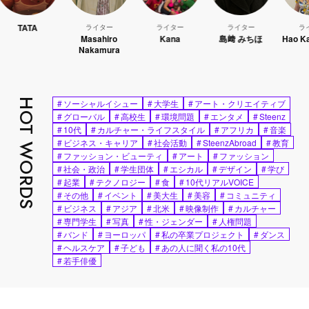
A
ライター
ライター
ライター
ライター
Masahiro
Kana
島﨑 みちほ
Hao Kanayama
Nakamura
HOT WORDS
#
ソーシャルイシュー
#
大学生
#
アート・クリエイティブ
#
グローバル
#
高校生
#
環境問題
#
エンタメ
#
Steenz
#
10代
#
カルチャー・ライフスタイル
#
アフリカ
#
音楽
#
ビジネス・キャリア
#
社会活動
#
SteenzAbroad
#
教育
#
ファッション・ビューティ
#
アート
#
ファッション
#
社会・政治
#
学生団体
#
エシカル
#
デザイン
#
学び
#
起業
#
テクノロジー
#
食
#
10代リアルVOICE
#
その他
#
イベント
#
美大生
#
美容
#
コミュニティ
#
ビジネス
#
アジア
#
北米
#
映像制作
#
カルチャー
#
専門学生
#
写真
#
性・ジェンダー
#
人権問題
#
バンド
#
ヨーロッパ
#
私の卒業プロジェクト
#
ダンス
#
ヘルスケア
#
子ども
#
あの人に聞く私の10代
#
若手俳優