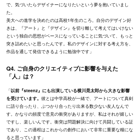
で、気づいたらデザイナーになりたいという夢を抱いていまし
た。
美大への進学を決めたのは高校1年生のころ。自分のデザイン好
きは、『アート』と『デザイン』を切り離して考えてはいけない
という独自の思想がベースになっていることに気づいて、もっと
突き詰めたいと思ったんです。私のデザインに対する考え方を、
作品を通して発信できるように勉強中です」
Q4. ご自身のクリエイティブに影響を与えた
「人」は？
「
以前『steenz』にも出演している
横川晃太郎​​
から大きな影響
を受けています。
彼とは中学高校が一緒で、アートについて真剣
に語り合ったり、ぶつかり合ったり出来る数少ない友人なんで
す。かなりの頻度で意見の衝突がありますが、​​​​私はそれが嬉しい
ですし、楽しいんです。衝突は問題解決に向けて共闘している証
であり、この過程はこれからの創作において非常に重要な糧にな
ると思っています」