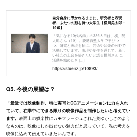
自分自身に導かれるままに。研究者と表現
者、ふたつの顔を持つ大学生【横川晃太郎​​・
19歳】
「気になる10代名鑑」の386人目は、横川晃
太郎さん（19）。慶應義塾大学で学びつ
つ、研究と表現を軸に、芸術や音楽の分野で
活動しています。​​表現や制作を通じて、新し
い社会の土台を築きたいと語る横川さんに、
活動を始めたき […]
https://steenz.jp/10893/
Q5. 今後の展望は？
「
最近では映像制作、特に実写とCGアニメーションに力を入れ
ていて、在学中にできる限りの映像作品を制作したいと考えてい
ます。
表面上の娯楽性にカモフラージュされた奥ゆかしさのよう
なものは、映像にしか出せない魅力だと思っていて。私の考えを
映像に込めて伝えていきたいんです。