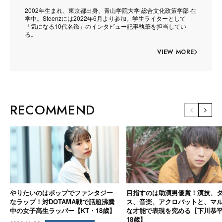
2002年生まれ、東京都出身。青山学院大学 総合文化政策学部 在
学中。Steenzには2022年6月より参加。学生ライターとして
「気になる10代名鑑」のインタビュー記事執筆を担当してい
る。
VIEW MORE
RECOMMEND
やりたいのはポップでファンタジー
目指すのは助演男優賞！演技、
なラップ！対DOTAMA戦で話題沸騰
ス、音楽、アクロバットと、マ
中の女子高生ラッパー【KT・18歳】
な才能で表現を究める【下川恭
18歳】