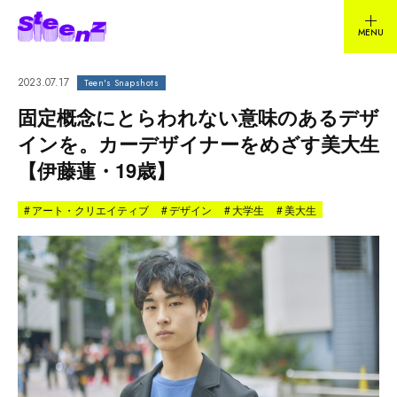
2023.07.17
Teen's Snapshots
固定概念にとらわれない意味のあるデザ
インを​​。カーデザイナーをめざす美大生
【伊藤蓮・19歳】
#
アート・クリエイティブ
#
デザイン
#
大学生
#
美大生