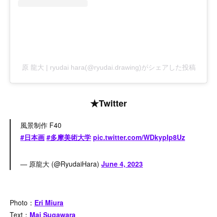
原 龍大 | ryudai hara(@ryudai.drawing)がシェアした投稿
★Twitter
風景制作 F40
#日本画
#多摩美術大学
pic.twitter.com/WDkypIp8Uz
— 原龍大 (@RyudaiHara)
June 4, 2023
Photo：
Eri Miura
Text：
Mai Sugawara