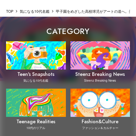
TOP
気になる10代名鑑
甲子園をめざした高校球児がアートの道へ。美大
CATEGORY
Steenz Breaking News
Teen's Snapshots
Steenz Breaking News
気になる10代名鑑
Teenage Realities
Fashion&Culture
10代のリアル
ファッション＆カルチャー