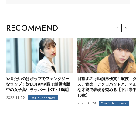
RECOMMEND
やりたいのはポップでファンタジー
目指すのは助演男優賞！演技、
なラップ！対DOTAMA戦で話題沸騰
ス、音楽、アクロバットと、マ
中の女子高生ラッパー【KT・18歳】
な才能で表現を究める【下川恭
18歳】
2022.11.29
Teen's Snapshots
2023.01.28
Teen's Snapshots