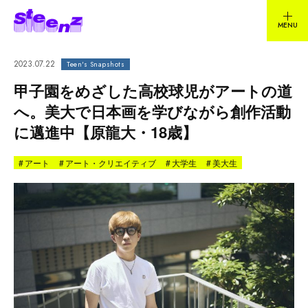
2023.07.22
Teen's Snapshots
甲子園をめざした高校球児がアートの道
へ。美大で日本画を学びながら創作活動
に邁進中【原龍大・18歳】
#
アート
#
アート・クリエイティブ
#
大学生
#
美大生