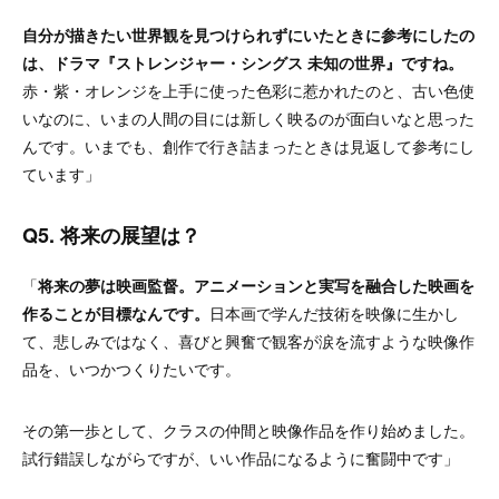
自分が描きたい世界観を見つけられずにいたときに参考にしたの
は、ドラマ『ストレンジャー・シングス 未知の世界』ですね。
赤・紫・オレンジを上手に使った色彩に惹かれたのと、古い色使
いなのに、いまの人間の目には新しく映るのが面白いなと思った
んです。いまでも、創作で行き詰まったときは見返して参考にし
ています」
Q5. 将来の展望は？
「
将来の夢は映画監督。アニメーションと実写を融合した映画を
作ることが目標なんです。
日本画で学んだ技術を映像に生かし
て、悲しみではなく、喜びと興奮で観客が涙を流すような映像作
品を、いつかつくりたいです。
その第一歩として、クラスの仲間と映像作品を作り始めました。
試行錯誤しながらですが、いい作品になるように奮闘中です」