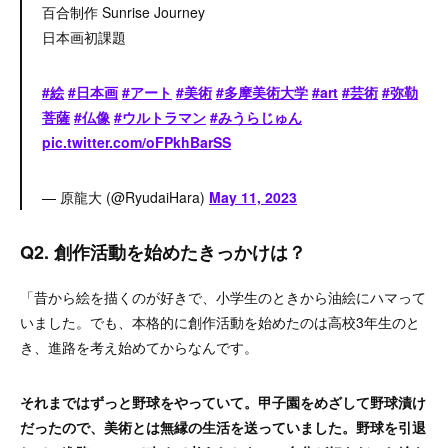
百合制作 Sunrise Journey
日本画初課題
#絵
#日本画
#アート
#美術
#多摩美術大学
#art
#芸術
#弥勒
菩薩
#仏像
#ウルトラマン
#みうらじゅん
pic.twitter.com/oFPkhBarSS
— 原龍大 (@RyudaiHara)
May 11, 2023
Q2. 創作活動を始めたきっかけは？
「昔から絵を描くのが好きで、小学生のときから油絵にハマって
いました。でも、本格的に創作活動を始めたのは高校3年生のと
き、進路を考え始めてからなんです。
それまではずっと野球をやっていて。甲子園をめざして野球漬け
だったので、美術とは無縁の生活を送っていました。野球を引退