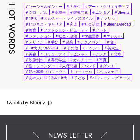
HOT WORDS
#
ソーシャルイシュー
#
大学生
#
アート・クリエイティブ
#
グローバル
#
高校生
#
環境問題
#
エンタメ
#
Steenz
#
10代
#
カルチャー・ライフスタイル
#
アフリカ
#
ビジネス・キャリア
#
音楽
#
社会活動
#
SteenzAbroad
#
教育
#
ファッション・ビューティ
#
アート
#
ファッション
#
社会・政治
#
学生団体
#
エシカル
#
デザイン
#
学び
#
起業
#
テクノロジー
#
食
#
10代リアルVOICE
#
その他
#
イベント
#
美大生
#
美容
#
コミュニティ
#
ビジネス
#
アジア
#
北米
#
映像制作
#
専門学生
#
カルチャー
#
写真
#
性・ジェンダー
#
人権問題
#
バンド
#
ダンス
#
私の卒業プロジェクト
#
ヨーロッパ
#
ヘルスケア
#
あの人に聞く私の10代
#
子ども
#
パフォーミングアーツ
Tweets by Steenz_jp
NEWS LETTER