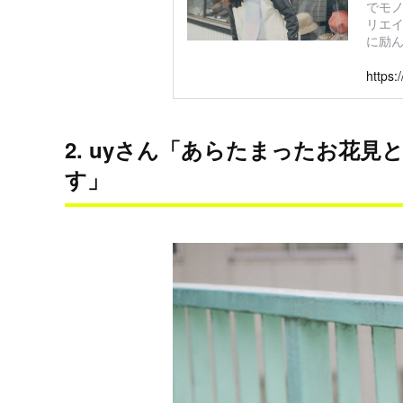
でモ
リエ
に励ん 
https:
2. uyさん「あらたまったお花
す」