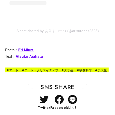
A post shared by ありすいーつ (@arisurabbit2525)
Photo：
Eri Miura
Text：
Atsuko Arahata
#
アート
#
アート・クリエイティブ
#
大学生
#
映像制作
#
美大生
SNS SHARE
Twitter
Facebook
LINE