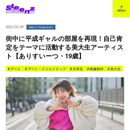
2023.03.09
Teen's Snapshots
街中に平成ギャルの部屋を再現！自己肯
定をテーマに活動する美大生アーティス
ト【ありすいーつ・19歳】
#
アート
#
アート・クリエイティブ
#
大学生
#
映像制作
#
美大生