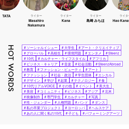
ライター
ライター
ライター
ライター
Masahiro
Kana
島﨑 みちほ
Hao Kanayama
Nakamura
HOT WORDS
#
ソーシャルイシュー
#
大学生
#
アート・クリエイティブ
#
グローバル
#
高校生
#
環境問題
#
エンタメ
#
Steenz
#
10代
#
カルチャー・ライフスタイル
#
アフリカ
#
ビジネス・キャリア
#
音楽
#
社会活動
#
SteenzAbroad
#
教育
#
ファッション・ビューティ
#
アート
#
ファッション
#
社会・政治
#
学生団体
#
エシカル
#
デザイン
#
学び
#
起業
#
テクノロジー
#
食
#
10代リアルVOICE
#
その他
#
イベント
#
美大生
#
美容
#
コミュニティ
#
ビジネス
#
アジア
#
北米
#
映像制作
#
専門学生
#
カルチャー
#
写真
#
性・ジェンダー
#
人権問題
#
バンド
#
ダンス
#
私の卒業プロジェクト
#
ヨーロッパ
#
ヘルスケア
#
あの人に聞く私の10代
#
子ども
#
パフォーミングアーツ