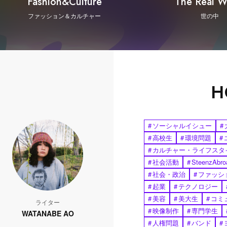
Fashion&Culture
The Real W
ファッション＆カルチャー
世の中
H
#
ソーシャルイシュー
#
#
高校生
#
環境問題
#
#
カルチャー・ライフスタ
#
社会活動
#
SteenzAbro
#
社会・政治
#
ファッシ
#
起業
#
テクノロジー
#
美容
#
美大生
#
コミ
ライター
#
映像制作
#
専門学生
WATANABE AO
#
人権問題
#
バンド
#