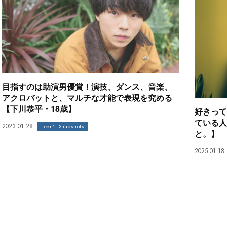
目指すのは助演男優賞！演技、ダンス、音楽、
アクロバットと、マルチな才能で表現を究める
【下川恭平・18歳】
好きって
ている人
2023.01.28
Teen's Snapshots
と。】
2025.01.18