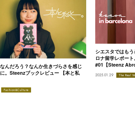
シエスタではもう昼
ロナ留学レポート。kan
#01【Steenz Ab
なんだろう？なんか生きづらさを感じ
に。Steenzブックレビュー 【本と私
2025.01.29
The Real W
Fashion&Culture