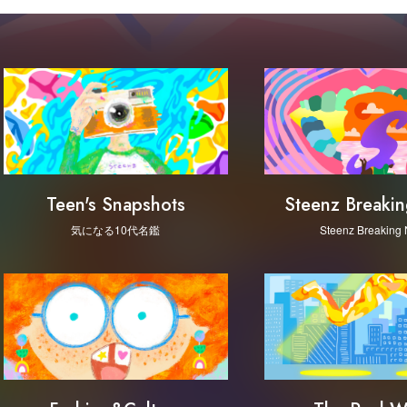
Steenz Breaki
Teen's Snapshots
Steenz Breaking
気になる10代名鑑