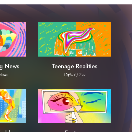
ng News
Teenage Realities
 News
10代のリアル