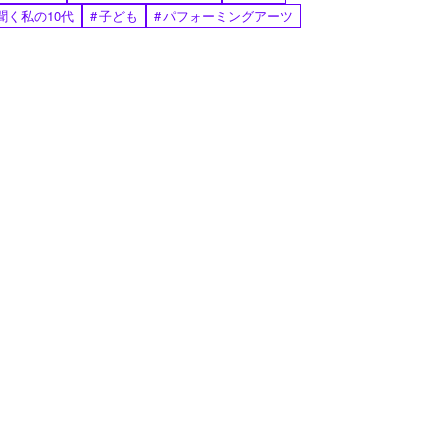
聞く私の10代
#
子ども
#
パフォーミングアーツ