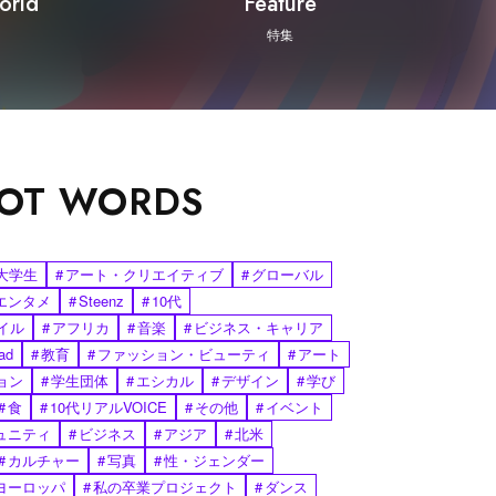
orld
Feature
特集
OT WORDS
大学生
#
アート・クリエイティブ
#
グローバル
エンタメ
#
Steenz
#
10代
イル
#
アフリカ
#
音楽
#
ビジネス・キャリア
ad
#
教育
#
ファッション・ビューティ
#
アート
ョン
#
学生団体
#
エシカル
#
デザイン
#
学び
#
食
#
10代リアルVOICE
#
その他
#
イベント
ュニティ
#
ビジネス
#
アジア
#
北米
#
カルチャー
#
写真
#
性・ジェンダー
ヨーロッパ
#
私の卒業プロジェクト
#
ダンス