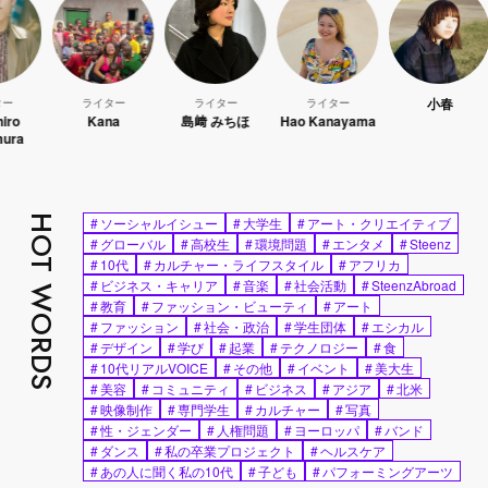
小春
ライター
ライター
ライター
Kana
島﨑 みちほ
Hao Kanayama
WA
HOT WORDS
#
ソーシャルイシュー
#
大学生
#
アート・クリエイティブ
#
グローバル
#
高校生
#
環境問題
#
エンタメ
#
Steenz
#
10代
#
カルチャー・ライフスタイル
#
アフリカ
#
ビジネス・キャリア
#
音楽
#
社会活動
#
SteenzAbroad
#
教育
#
ファッション・ビューティ
#
アート
#
ファッション
#
社会・政治
#
学生団体
#
エシカル
#
デザイン
#
学び
#
起業
#
テクノロジー
#
食
#
10代リアルVOICE
#
その他
#
イベント
#
美大生
#
美容
#
コミュニティ
#
ビジネス
#
アジア
#
北米
#
映像制作
#
専門学生
#
カルチャー
#
写真
#
性・ジェンダー
#
人権問題
#
ヨーロッパ
#
バンド
#
ダンス
#
私の卒業プロジェクト
#
ヘルスケア
#
あの人に聞く私の10代
#
子ども
#
パフォーミングアーツ