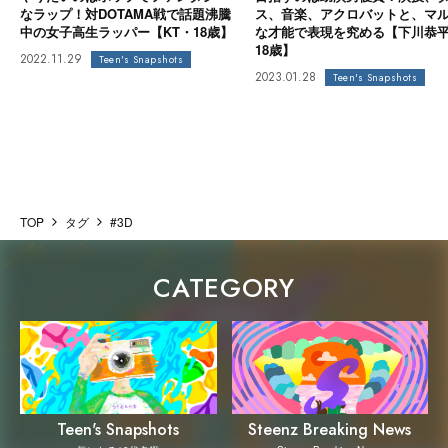
なラップ！対DOTAMA戦で話題沸騰
ス、音楽、アクロバットと、マ
中の女子高生ラッパー【KT・18歳】
な才能で表現を究める【下川恭
18歳】
2022.11.29
Teen's Snapshots
2023.01.28
Teen's Snapshots
TOP
タグ
#3D
CATEGORY
Steenz Breaking News
Teen's Snapshots