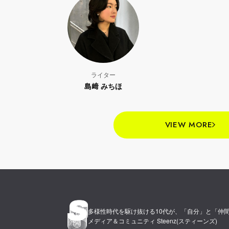
ライター
島﨑 みちほ
VIEW MORE
多様性時代を駆け抜ける10代が、
「自分」と「仲
メディア＆コミュニティ Steenz(スティーンズ)