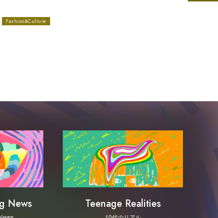
Fashion&Culture
ng News
Teenage Realities
 News
10代のリアル