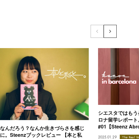
シエスタではもう昼
ロナ留学レポート。kan
#01【Steenz Ab
なんだろう？なんか生きづらさを感じ
に。Steenzブックレビュー 【本と私
2025.01.29
The Real W