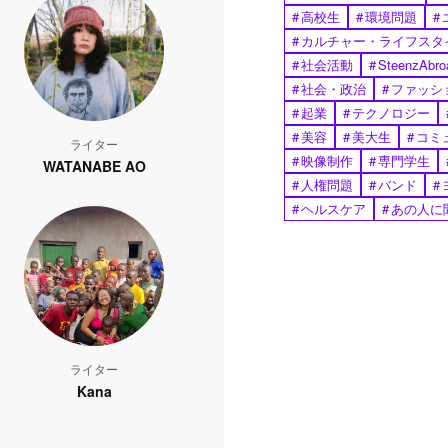
#
高校生
#
環境問題
#
#
カルチャー・ライフスタ
#
社会活動
#
SteenzAbro
#
社会・政治
#
ファッシ
#
起業
#
テクノロジー
#
美容
#
美大生
#
コミ
ライター
#
映像制作
#
専門学生
WATANABE AO
#
人権問題
#
バンド
#
#
ヘルスケア
#
あの人に
ライター
Kana