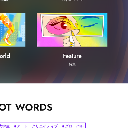
orld
Feature
特集
OT WORDS
大学生
#
アート・クリエイティブ
#
グローバル