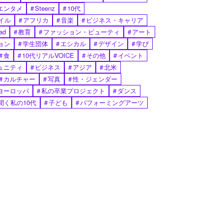
エンタメ
#
Steenz
#
10代
イル
#
アフリカ
#
音楽
#
ビジネス・キャリア
ad
#
教育
#
ファッション・ビューティ
#
アート
ョン
#
学生団体
#
エシカル
#
デザイン
#
学び
#
食
#
10代リアルVOICE
#
その他
#
イベント
ュニティ
#
ビジネス
#
アジア
#
北米
#
カルチャー
#
写真
#
性・ジェンダー
ヨーロッパ
#
私の卒業プロジェクト
#
ダンス
聞く私の10代
#
子ども
#
パフォーミングアーツ