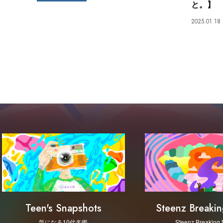
と。】
2025.01.18
Steenz Breaki
Teen's Snapshots
Steenz Breaking
気になる10代名鑑