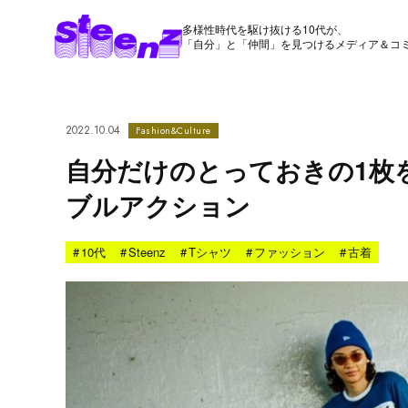
多様性時代を駆け抜ける10代が、
「自分」と「仲間」を見つけるメディア＆コ
2022.10.04
Fashion&Culture
自分だけのとっておきの1枚
ブルアクション
#
10代
#
Steenz
#
Tシャツ
#
ファッション
#
古着