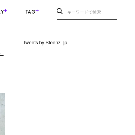
RY
TAG
Tweets by Steenz_jp
ナ