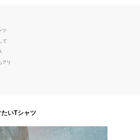
ャツ
して
ス
もアリ
たいTシャツ