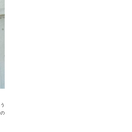
いう
もの