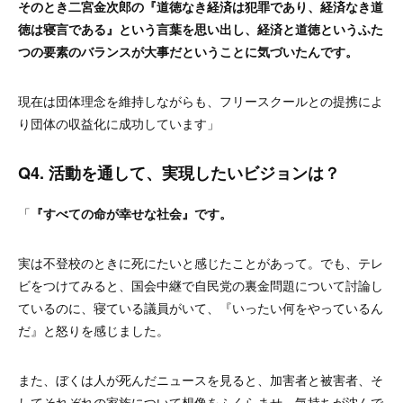
そのとき二宮金次郎の『道徳なき経済は犯罪であり、経済なき道
徳は寝言である』という言葉を思い出し、経済と道徳というふた
つの要素のバランスが大事だということに気づいたんです。
現在は団体理念を維持しながらも、フリースクールとの提携によ
り団体の収益化に成功しています」
Q4. 活動を通して、実現したいビジョンは？
「
『すべての命が幸せな社会』です。
実は不登校のときに死にたいと感じたことがあって。でも、テレ
ビをつけてみると、国会中継で自民党の裏金問題について討論し
ているのに、寝ている議員がいて、『いったい何をやっているん
だ』と怒りを感じました。
また、ぼくは人が死んだニュースを見ると、加害者と被害者、そ
してそれぞれの家族について想像をふくらませ、気持ちが沈んで