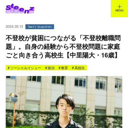
2026.05.15
Teen's Snapshots
不登校が貧困につながる「不登校離職問
題」。自身の経験から不登校問題に家庭
ごと向き合う高校生【中里陽大・16歳】
#
ソーシャルイシュー
#
政治
#
教育
#
高校生