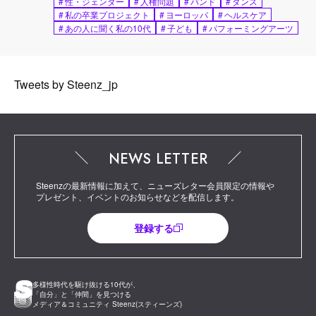
#
性・ジェンダー
#
人権問題
#
バンド
#
ダンス
#
私の卒業プロジェクト
#
ヨーロッパ
#
ヘルスケア
#
あの人に聞く私の10代
#
子ども
#
パフォーミングアーツ
Tweets by Steenz_jp
NEWS LETTER
Steenzの最新情報に加えて、ニューズレター会員限定の情報や
プレゼント、イベントのお知らせなどを配信します。
登録する
多様性時代を駆け抜ける10代が、
「自分」と「仲間」を見つける
メディア＆コミュニティ Steenz(スティーンズ)