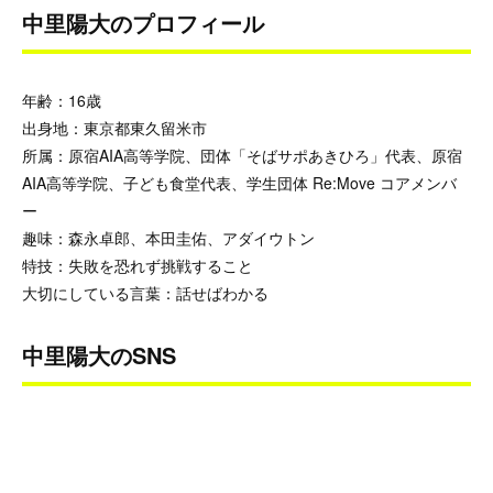
中里陽大のプロフィール
年齢：16歳
出身地：東京都東久留米市
所属：原宿AIA高等学院、団体「そばサポあきひろ」代表、原宿
AIA高等学院、子ども食堂代表、学生団体 Re:Move コアメンバ
ー
趣味：
森永卓郎、本田圭佑、アダイウトン
特技：失敗を恐れず挑戦すること
大切にしている言葉：話せばわかる
中里陽大のSNS