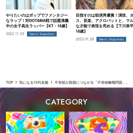
やりたいのはポップでファンタジー
目指すのは助演男優賞！演技、
なラップ！対DOTAMA戦で話題沸騰
ス、音楽、アクロバットと、マ
中の女子高生ラッパー【KT・18歳】
な才能で表現を究める【下川恭
18歳】
2022.11.29
Teen's Snapshots
2023.01.28
Teen's Snapshots
TOP
気になる10代名鑑
不登校が貧困につながる「不登校離職問題」。自
CATEGORY