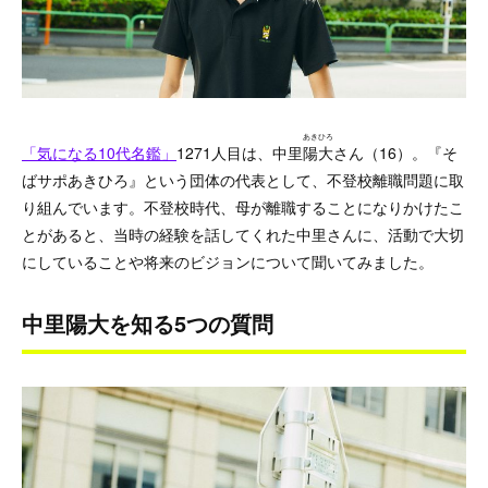
あきひろ
「気になる10代名鑑」
1271
人目は、中里
陽大
さん（16）。『そ
ばサポあきひろ』という団体の代表として、不登校離職問題に取
り組んでいます。不登校時代、母が離職することになりかけたこ
とがあると、当時の経験を話してくれた中里さんに、活動で大切
にしていることや
将来のビジョンについて聞いてみました。
中里陽大を知る5つの質問