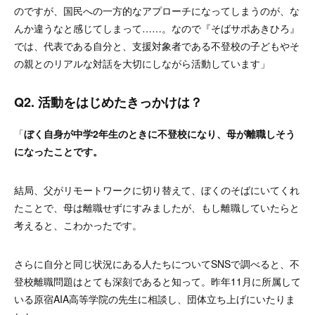
のですが、国民への一方的なアプローチになってしまうのが、な
んか違うなと感じてしまって……。なので『そばサポあきひろ』
では、代表である自分と、支援対象者である不登校の子どもやそ
の親とのリアルな対話を大切にしながら活動しています
」
Q2. 活動をはじめたきっかけは？
「
ぼく自身が中学2年生のときに不登校になり、母が離職しそう
になったことです
。
結局、父がリモートワークに切り替えて、ぼくのそばにいてくれ
たことで、母は離職せずにすみましたが、もし離職していたらと
考えると、こわかったです。
さらに自分と同じ状況にある人たちについてSNSで調べると、不
登校離職問題はとても深刻であると知って。昨年11月に所属して
いる原宿AIA高等学院の先生に相談し、団体立ち上げにいたりま