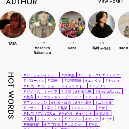
AUTHOR
VIEW MORE
TA
ライター
ライター
ライター
ライター
Masahiro
Kana
島﨑 みちほ
Hao Kanayam
Nakamura
HOT WORDS
#
ソーシャルイシュー
#
大学生
#
アート・クリエイティブ
#
グローバル
#
高校生
#
環境問題
#
エンタメ
#
Steenz
#
10代
#
カルチャー・ライフスタイル
#
アフリカ
#
ビジネス・キャリア
#
音楽
#
社会活動
#
SteenzAbroad
#
教育
#
ファッション・ビューティ
#
アート
#
ファッション
#
社会・政治
#
学生団体
#
エシカル
#
デザイン
#
学び
#
起業
#
テクノロジー
#
食
#
10代リアルVOICE
#
その他
#
イベント
#
美大生
#
美容
#
コミュニティ
#
ビジネス
#
アジア
#
北米
#
映像制作
#
専門学生
#
カルチャー
#
写真