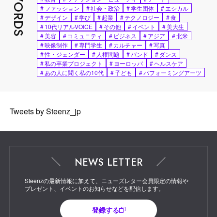
#
ファッション
#
社会・政治
#
学生団体
#
エシカル
#
デザイン
#
学び
#
起業
#
テクノロジー
#
食
#
10代リアルVOICE
#
その他
#
イベント
#
美大生
#
美容
#
コミュニティ
#
ビジネス
#
アジア
#
北米
#
映像制作
#
専門学生
#
カルチャー
#
写真
#
性・ジェンダー
#
人権問題
#
バンド
#
ダンス
#
私の卒業プロジェクト
#
ヨーロッパ
#
ヘルスケア
#
あの人に聞く私の10代
#
子ども
#
パフォーミングアーツ
Tweets by Steenz_jp
NEWS LETTER
Steenzの最新情報に加えて、ニューズレター会員限定の情報や
プレゼント、イベントのお知らせなどを配信します。
登録する