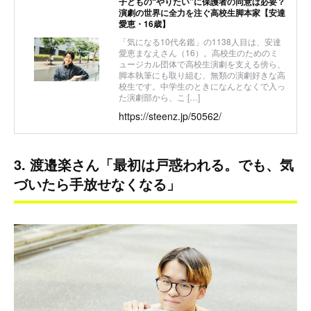
子どもの“やりたい”に保護者の同意は必要？
演劇の世界に全力を注ぐ高校生脚本家【安達
愛恵・16歳】
「気になる10代名鑑」の1138人目は、安達
愛恵まなえさん（16）。高校生のためのミ
ュージカル団体で高校生演劇を支える傍ら、
脚本執筆にも取り組む、無類の演劇好きな高
校生です。中学生のときになんとなくで入っ
た演劇部から、こ […]
https://steenz.jp/50562/
3. 渡邉楽さん「最初は戸惑われる。でも、気
づいたら手放せなくなる」