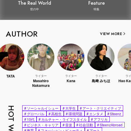
The Real World
Feature
世の中
特集
AUTHOR
VIEW MORE
A
ライター
ライター
ライター
ライター
Masahiro
Kana
島﨑 みちほ
Hao Kanayama
Nakamura
HOT WORDS
#
ソーシャルイシュー
#
大学生
#
アート・クリエイティブ
#
グローバル
#
高校生
#
環境問題
#
エンタメ
#
Steenz
#
10代
#
カルチャー・ライフスタイル
#
アフリカ
#
ビジネス・キャリア
#
音楽
#
社会活動
#
SteenzAbroad
#
教育
#
ファッション・ビューティ
#
アート