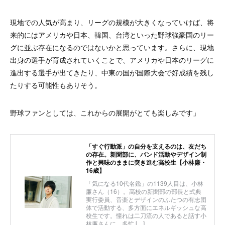
現地での人気が高まり、リーグの規模が大きくなっていけば、将
来的にはアメリカや日本、韓国、台湾といった野球強豪国のリー
グに並ぶ存在になるのではないかと思っています。さらに、現地
出身の選手が育成されていくことで、アメリカや日本のリーグに
進出する選手が出てきたり、中東の国が国際大会で好成績を残し
たりする可能性もありそう。
野球ファンとしては、これからの展開がとても楽しみです」
「すぐ行動派」の自分を支えるのは、友だち
の存在。新聞部に、バンド活動やデザイン制
作と興味のままに突き進む高校生【小林廉・
16歳】
「気になる10代名鑑」の1139人目は、小林
廉さん（16）。高校の新聞部の部長と式典
実行委員、音楽とデザインのふたつの有志団
体で活動する、多方面にエネルギッシュな高
校生です。憧れは二刀流の人であると話す小
林廉さんに、多忙 […]