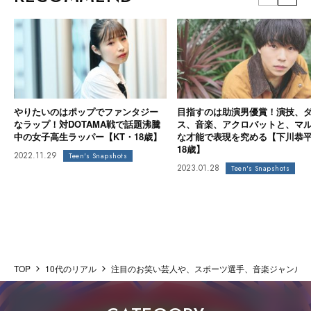
やりたいのはポップでファンタジー
目指すのは助演男優賞！演技、
なラップ！対DOTAMA戦で話題沸騰
ス、音楽、アクロバットと、マ
中の女子高生ラッパー【KT・18歳】
な才能で表現を究める【下川恭
18歳】
2022.11.29
Teen's Snapshots
2023.01.28
Teen's Snapshots
TOP
10代のリアル
注目のお笑い芸人や、スポーツ選手、音楽ジャンルまで。