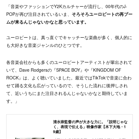
「音楽やファッションでY2Kカルチャーが流行し、00年代のJ-
POPが再び注目されているいま、
そろそろユーロビートの再ブー
ムが来るんじゃないかなと思っています。
ユーロビートは、真っ直ぐでキャッチーな楽曲が多く、個人的に
も大好きな音楽ジャンルのひとつです。
各音楽会社からも多くのユーロビートアーティストが輩出されて
いて、Dave Rodgersの『SPACE BOY』や『KINGDOM OF
ROCK』は、よく聴いていました。最近ではTikTokで音楽に合わ
せて踊る文化も広がっているので、そうした流れに後押しされ
て、近いうちにまた注目されるんじゃないかなと期待していま
す。」
清水崇監督の声が大きな力に。「説明じゃな
く、表現で伝える」映像作家【木下大地・1
9歳】