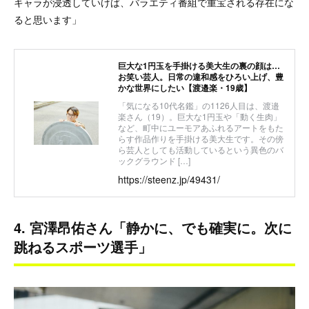
キャラが浸透していけば、バラエティ番組で重宝される存在にな
ると思います」
巨大な1円玉を手掛ける美大生の裏の顔は…
お笑い芸人。日常の違和感をひろい上げ、豊
かな世界にしたい【渡邉楽・19歳】
「気になる10代名鑑」の1126人目は、渡邉
楽さん（19）。巨大な1円玉や「動く生肉」
など、町中にユーモアあふれるアートをもた
らす作品作りを手掛ける美大生です。その傍
ら芸人としても活動しているという異色のバ
ックグラウンド […]
https://steenz.jp/49431/
4. 宮澤昂佑さん「静かに、でも確実に。次に
跳ねるスポーツ選手」