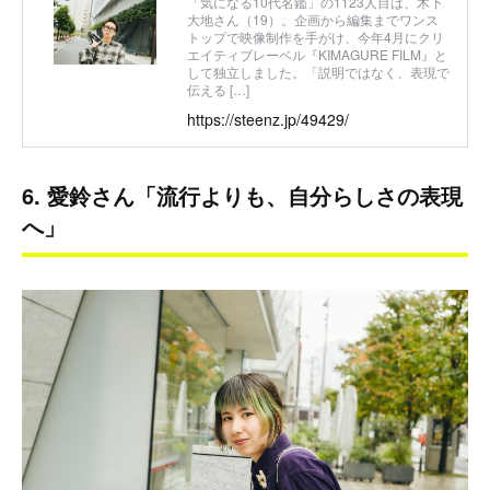
「気になる10代名鑑」の1123人目は、木下
大地さん（19）。企画から編集までワンス
トップで映像制作を手がけ、今年4月にクリ
エイティブレーベル『KIMAGURE FILM』と
して独立しました。「説明ではなく、表現で
伝える […]
https://steenz.jp/49429/
6. 愛鈴さん「流行よりも、自分らしさの表現
へ」