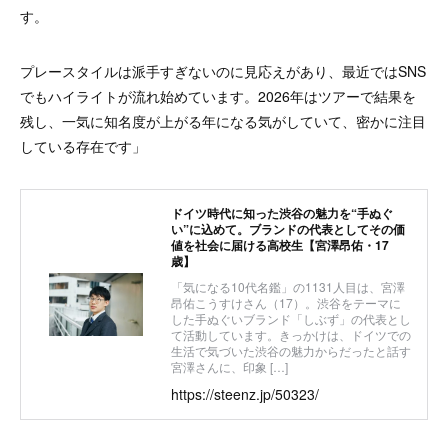
す。
プレースタイルは派手すぎないのに見応えがあり、最近ではSNS
でもハイライトが流れ始めています。2026年はツアーで結果を
残し、一気に知名度が上がる年になる気がしていて、密かに注目
している存在です」
ドイツ時代に知った渋谷の魅力を“手ぬぐ
い”に込めて。ブランドの代表としてその価
値を社会に届ける高校生【宮澤昂佑・17
歳】
「気になる10代名鑑」の1131人目は、宮澤
昂佑こうすけさん（17）。渋谷をテーマに
した手ぬぐいブランド「しぶず」の代表とし
て活動しています。きっかけは、ドイツでの
生活で気づいた渋谷の魅力からだったと話す
宮澤さんに、印象 […]
https://steenz.jp/50323/